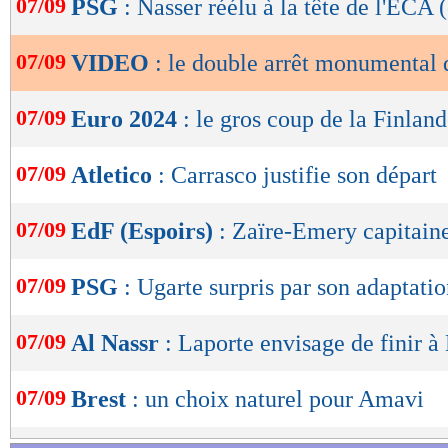
07/09
PSG
: Nasser réélu à la tête de l'ECA (
de
lecture
07/09
VIDEO
: le double arrêt monumental 
OK
07/09
Euro 2024
: le gros coup de la Finlan
07/09
Atletico
: Carrasco justifie son départ
07/09
EdF (Espoirs)
: Zaïre-Emery capitaine
07/09
PSG
: Ugarte surpris par son adaptati
07/09
Al Nassr
: Laporte envisage de finir 
07/09
Brest
: un choix naturel pour Amavi