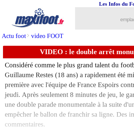
07/09
EdF
: 15 points, la satisfaction de De
Les Infos du F
07/09
CAN 2023
: la Tanzanie se qualifie en
emplac
07/09
EdF
: Thuram savoure son 1er but
>
Actu foot
video FOOT
VIDEO : le double arrêt monu
07/09
EdF
: Pavard et Coman, le cap des 50 
Considéré comme le plus grand talent du footb
07/09
Euro 2024
: les résultats de la soirée
Guillaume Restes (18 ans) a rapidement été mi
première avec l'équipe de France Espoirs cont
07/09
Euro 2024
: le classement du groupe 
jeudi. Après seulement 8 minutes de jeu, le ga
07/09
Euro 2024
: France 2-0 Irlande (fini)
une double parade monumentale à la suite d'u
empêcher le ballon de franchir sa ligne. Des i
07/09
Brighton
: De Zerbi décisif pour Fati
commentaires.