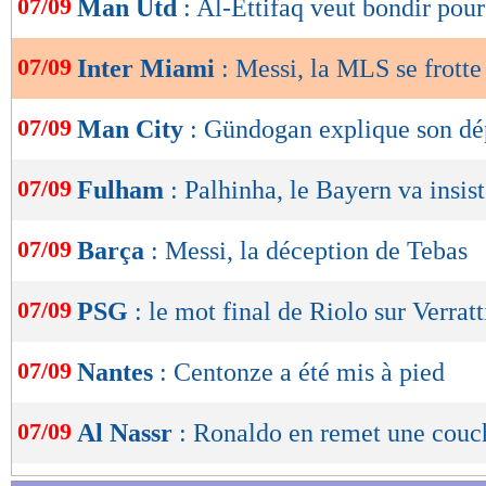
07/09
Man Utd
: Al-Ettifaq veut bondir pou
de
lecture
07/09
Inter Miami
: Messi, la MLS se frotte
OK
07/09
Man City
: Gündogan explique son dé
07/09
Fulham
: Palhinha, le Bayern va insist
07/09
Barça
: Messi, la déception de Tebas
07/09
PSG
: le mot final de Riolo sur Verratt
07/09
Nantes
: Centonze a été mis à pied
07/09
Al Nassr
: Ronaldo en remet une couc