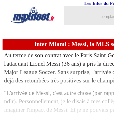
07/09
VIDEO
: le double arrêt monumental 
Les Infos du F
07/09
Euro 2024
: le gros coup de la Finlan
emplac
07/09
Atletico
: Carrasco justifie son départ
Inter Miami : Messi, la MLS se
07/09
EdF (Espoirs)
: Zaïre-Emery capitaine
Au terme de son contrat avec le Paris Saint-Ge
07/09
PSG
: Ugarte surpris par son adaptati
l'attaquant Lionel Messi (36 ans) a pris la dire
Major League Soccer. Sans surprise, l'arrivée d
07/09
Al Nassr
: Laporte envisage de finir 
déjà des retombées très positives sur le champ
07/09
Brest
: un choix naturel pour Amavi
"L'arrivée de Messi, c'est autre chose (par rap
ndlr). Personnellement, je le disais à mes coll
07/09
Benfica
: Ramos au PSG, Costa s'expl
imaginer l'impact de Messi. Et je ne pouvais p