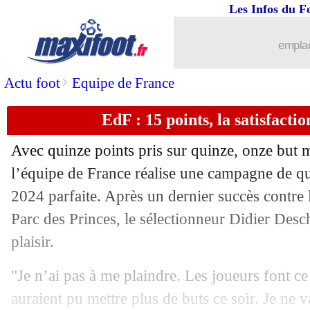
Les Infos du F
emplac
>
Actu foot
Equipe de France
EdF : 15 points, la satisfact
Avec quinze points pris sur quinze, onze but m
l’équipe de France réalise une campagne de qu
2024 parfaite. Après un dernier succès contre l
Parc des Princes, le sélectionneur Didier De
plaisir.
"Je n’ai pas à me plaindre. Les joueurs font ce
auraient pu mettre plus de buts ce soir. Je ne v