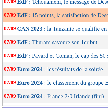
07/09
EdF
: Tchouaméni, le message de De
de
lecture
07/09
EdF
: 15 points, la satisfaction de De
OK
07/09
CAN 2023
: la Tanzanie se qualifie en
07/09
EdF
: Thuram savoure son 1er but
07/09
EdF
: Pavard et Coman, le cap des 50 
07/09
Euro 2024
: les résultats de la soirée
07/09
Euro 2024
: le classement du groupe 
07/09
Euro 2024
: France 2-0 Irlande (fini)