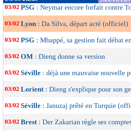
de
03/02
PSG
: Neymar encore forfait contre T
lecture
03/02
Lyon
: Da Silva, départ acté (officiel)
OK
03/02
PSG
: Mbappé, sa gestion fait débat e
03/02
OM
: Dieng donne sa version
03/02
Séville
: déjà une mauvaise nouvelle 
03/02
Lorient
: Dieng s'explique pour son g
03/02
Séville
: Januzaj prêté en Turquie (offi
03/02
Brest
: Der Zakarian règle ses compte