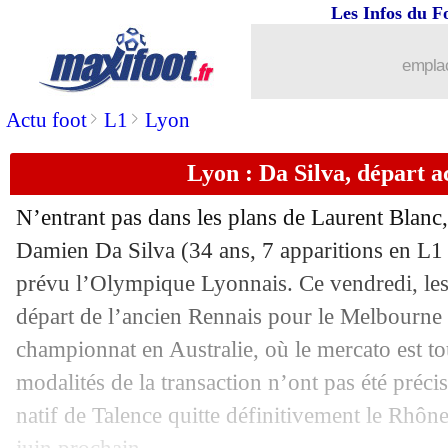
Les Infos du F
03/02
Lyon
: Aulas compare à... Liverpool
emplac
03/02
EdF
: Martinez, Kolo Muani n'a pas d
>
>
Actu foot
L1
Lyon
03/02
Lyon
: agacé, Blanc quitte la conf' de 
Lyon : Da Silva, départ ac
03/02
Lyon
: Aulas et la "bêtise" Juninho
N’entrant pas dans les plans de Laurent Blanc,
03/02
Man City
: Cancelo, l'explication de 
Damien Da Silva (34 ans, 7 apparitions en L1 
prévu l’Olympique Lyonnais. Ce vendredi, les
03/02
Lyon
: Ciss, Aulas charge le Rayo
départ de l’ancien Rennais pour le Melbourne 
championnat en Australie, où le mercato est to
03/02
OM
: Guy Roux est fan de Longoria
modalités de la transaction n’ont pas été précis
natif de Talence quitte définitivement le Rhône
03/02
Lyon
: Jeffinho promet de mettre le fe