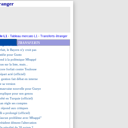
nc quitte la conf' de presse
tranger
a "bêtise" Juninho
lo, l'explication de Guardiola
s charge le Rayo
st fan de Longoria
romet de mettre le feu
nouveau fin février ?
as près de rejouer...
de L1
-
Tableau mercato L1
-
Transferts étranger
rfait à Paris, selon Nagelsmann
TRANSFERTS
regret d'Aulas
fait, le Bayern n'y croit pas
ustifie pour Gusto
épond à la polémique Mbappé
s sur la liste, mais...
ore forfait contre Toulouse
épart acté (officiel)
 gestion fait débat en interne
e sa version
e mauvaise nouvelle pour Gueye
'explique pour son genou
rêté en Turquie (officiel)
ian règle ses comptes
i répond aux critiques
lli a prolongé (officiel)
- "aucun problème avec Mbappé"
président dément l'altercation
le pénalité de 20 points ?