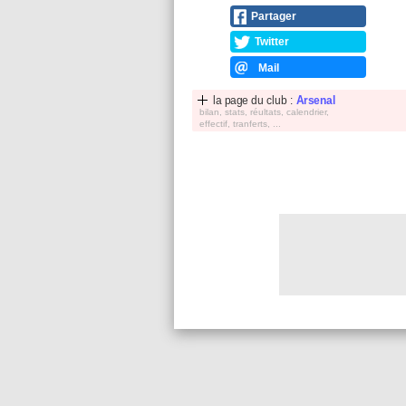
Partager
Twitter
Mail
la page du club :
Arsenal
bilan, stats, réultats, calendrier,
effectif, tranferts, ...