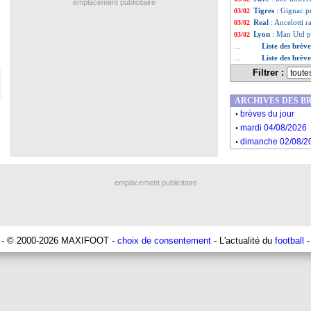
emplacement publicitaire
Tigres
: Gignac p
03/02
Real
: Ancelotti 
03/02
Lyon
: Man Utd p
03/02
Liste des brève
...
Liste des brèv
...
Filtrer :
ARCHIVES DES B
.
brèves du jour
.
mardi 04/08/2026
.
dimanche 02/08/2
emplacement publicitaire
- © 2000-2026 MAXIFOOT -
choix de consentement
- L'actualité du
football
-