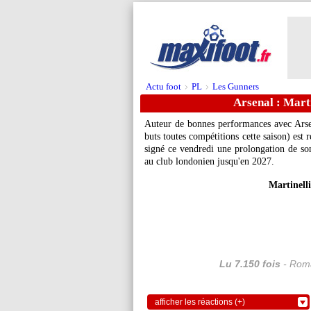
Actu foot
PL
Les Gunners
>
>
Arsenal : Marti
Auteur de bonnes performances avec Arsena
buts toutes compétitions cette saison) est 
signé ce vendredi une prolongation de son 
au club londonien jusqu'en 2027.
Martinell
Lu 7.150 fois
- Roma
afficher les réactions (+)