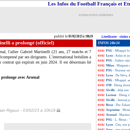
Lyon
: agacé, Bla
03/02
Les Infos du Football Français et E
Lyon
: Aulas et l
03/02
Man City
: Cance
03/02
emplacement publicitaire
Lyon
: Ciss, Aula
03/02
OM
: Guy Roux e
03/02
Lyon
: Jeffinho p
03/02
PSG
: Messi, du 
03/02
publié le
03/02/2023 à 10h19
Roma
: Zaniolo p
03/02
LiveScore
-
clubs 
Bayern
: Mané fo
03/02
nelli a prolongé (officiel)
INFOS 24h/24
Lyon
: Gomes, le 
03/02
PSG
: Mbappé for
03/02
l, l'ailier Gabriel Martinelli (21 ans, 27 matchs et 7
Lyon
: Aulas se j
03/02
récompensé par ses dirigeants. L'international brésilien a
PSG
: Galtier r
03/02
contrat qui expirait en juin 2024. Il est désormais lié
Milan
: Maignan pa
03/02
PSG
: Neymar enc
03/02
Lyon
: Da Silva, d
03/02
i prolonge avec Arsenal
PSG
: Mbappé, sa
03/02
OM
: Dieng donn
03/02
Séville
: déjà un
03/02
Lorient
: Dieng s
03/02
Séville
: Januzaj p
03/02
Brest
: Der Zakar
03/02
in Rigaux - 03/02/23 à 10h19
Argentine
: Mess
03/02
Arsenal
: Martine
03/02
PSG
: L. Messi 
03/02
Lyon
: Ciss, son 
03/02
Juve
: une nouvel
03/02