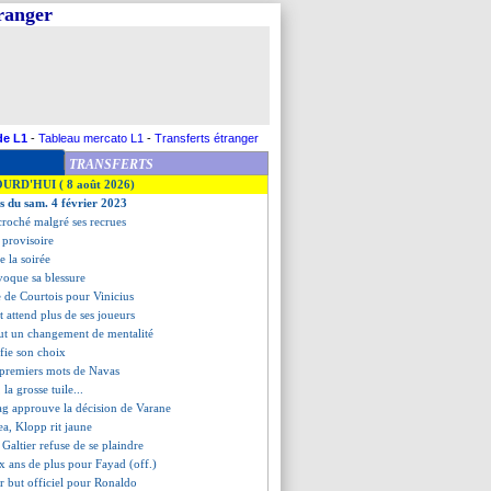
tranger
de L1
-
Tableau mercato L1
-
Transferts étranger
TRANSFERTS
OURD'HUI ( 8 août 2026)
es du sam. 4 février 2023
croché malgré ses recrues
 provisoire
de la soirée
voque sa blessure
 de Courtois pour Vinicius
 attend plus de ses joueurs
ut un changement de mentalité
ifie son choix
s premiers mots de Navas
 la grosse tuile...
ag approuve la décision de Varane
ea, Klopp rit jaune
 Galtier refuse de se plaindre
x ans de plus pour Fayad (off.)
r but officiel pour Ronaldo