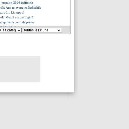
 jusqu'en 2026 (officiel)
crifie Aubameyang et Badiashile
are à... Liverpool
Kolo Muani n'a pas digéré
nc quitte la conf' de presse
a "bêtise" Juninho
lo, l'explication de Guardiola
s charge le Rayo
st fan de Longoria
romet de mettre le feu
nouveau fin février ?
as près de rejouer...
rfait à Paris, selon Nagelsmann
regret d'Aulas
fait, le Bayern n'y croit pas
ustifie pour Gusto
épond à la polémique Mbappé
s sur la liste, mais...
ore forfait contre Toulouse
épart acté (officiel)
 gestion fait débat en interne
e sa version
e mauvaise nouvelle pour Gueye
'explique pour son genou
rêté en Turquie (officiel)
ian règle ses comptes