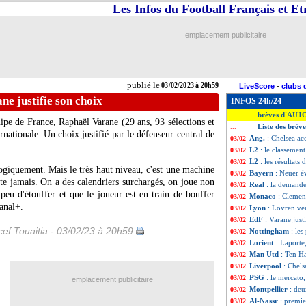
Les Infos du Football Français et E
emplacement publicitaire
publié le
03/02/2023 à 20h59
LiveScore
-
clubs 
ne justifie son choix
INFOS 24h/24
brèves d'AUJ
...
ipe de France, Raphaël Varane (29 ans, 93 sélections et
Liste des brèv
...
ernationale. Un choix justifié par le défenseur central de
Ang.
: Chelsea ac
03/02
L2
: le classement
03/02
L2
: les résultats 
03/02
ogiquement. Mais le très haut niveau, c'est une machine
Bayern
: Neuer é
03/02
rête jamais. On a des calendriers surchargés, on joue non
Real
: la demande
03/02
peu d'étouffer et que le joueur est en train de bouffer
Monaco
: Clement
03/02
anal+.
Lyon
: Lovren ve
03/02
EdF
: Varane just
03/02
ef Touaitia - 03/02/23 à 20h59
Nottingham
: le
03/02
Lorient
: Laporte,
03/02
Man Utd
: Ten H
03/02
Liverpool
: Chels
03/02
PSG
: le mercato,
03/02
emplacement publicitaire
Montpellier
: deu
03/02
Al-Nassr
: premie
03/02