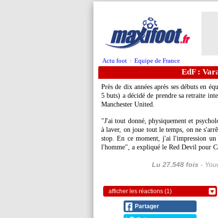
Actu foot
Equipe de France
>
EdF : Vara
Près de dix années après ses débuts en équ
5 buts) a décidé de prendre sa retraite int
Manchester United.
"J'ai tout donné, physiquement et psychol
à laver, on joue tout le temps, on ne s'ar
stop. En ce moment, j'ai l'impression un 
l'homme", a expliqué le Red Devil pour C
Lu 27.548 fois
- Youc
afficher les réactions (1)
Partager