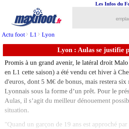
Les Infos du F
03/02
Montpellier
: deux ans de plus pour F
emplac
03/02
Al-Nassr
: premier but officiel pour 
>
>
Actu foot
L1
Lyon
03/02
Francfort
: Trapp jusqu'en 2026 (offic
Lyon : Aulas se justifie
03/02
LdC
: Chelsea sacrifie Aubameyang et
Promis à un grand avenir, le latéral droit Mal
03/02
Lyon
: Aulas compare à... Liverpool
en L1 cette saison) a été vendu cet hiver à Ch
d'euros, dont 5 M€ de bonus, mais restera si
03/02
EdF
: Martinez, Kolo Muani n'a pas d
Lyonnais sous la forme d’un prêt. Pour le pré
Aulas, il s’agit du meilleur dénouement possib
03/02
Lyon
: agacé, Blanc quitte la conf' de 
situation.
03/02
Lyon
: Aulas et la "bêtise" Juninho
"Quand un garçon de 19 ans est approché par l