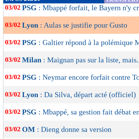
de
03/02
PSG
: Mbappé forfait, le Bayern n'y cr
lecture
03/02
Lyon
: Aulas se justifie pour Gusto
OK
03/02
PSG
: Galtier répond à la polémique
03/02
Milan
: Maignan pas sur la liste, mais.
03/02
PSG
: Neymar encore forfait contre T
03/02
Lyon
: Da Silva, départ acté (officiel)
03/02
PSG
: Mbappé, sa gestion fait débat e
03/02
OM
: Dieng donne sa version