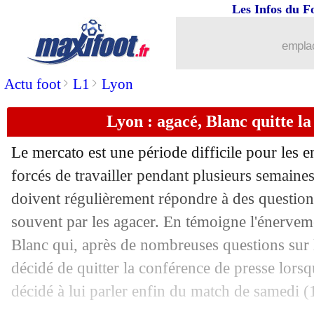
Les Infos du F
03/02
L2
: les résultats de la soirée
emplac
03/02
Bayern
: Neuer évoque sa blessure
>
>
Actu foot
L1
Lyon
03/02
Real
: la demande de Courtois pour Vi
Lyon : agacé, Blanc quitte la
03/02
Monaco
: Clement attend plus de ses 
Le mercato est une période difficile pour les e
03/02
Lyon
: Lovren veut un changement de
forcés de travailler pendant plusieurs semaines 
doivent régulièrement répondre à des questions 
03/02
EdF
: Varane justifie son choix
souvent par les agacer. En témoigne l'énervem
Blanc qui, après de nombreuses questions sur 
03/02
Nottingham
: les premiers mots de N
décidé de quitter la conférence de presse lorsqu
décidé à lui parler enfin du match de samedi (
03/02
Lorient
: Laporte, la grosse tuile...