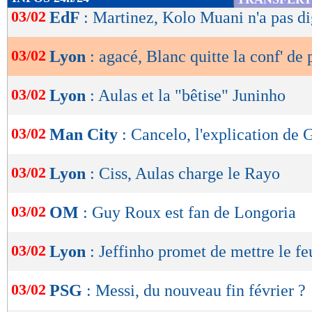
de
03/02
EdF
: Martinez, Kolo Muani n'a pas d
lecture
03/02
Lyon
: agacé, Blanc quitte la conf' de 
OK
03/02
Lyon
: Aulas et la "bêtise" Juninho
03/02
Man City
: Cancelo, l'explication de 
03/02
Lyon
: Ciss, Aulas charge le Rayo
03/02
OM
: Guy Roux est fan de Longoria
03/02
Lyon
: Jeffinho promet de mettre le fe
03/02
PSG
: Messi, du nouveau fin février ?