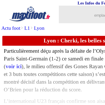
Les Infos du F
26/05
Milan
: les mots d'Ibrahimovic pour G
emplac
26/05
Real
: Kroos n'a pas pu retenir ses ém
>
>
Actu foot
L1
Lyon
26/05
PSG
: Lizarazu juge le passage de M
Lyon : Cherki, les belles 
26/05
Lyon
: les incidents, le communiqué d
Particulièrement déçu après la défaite de l’O
Paris Saint-Germain (1-2) ce samedi en finale
26/05
Man City
: le mea culpa de Guardiola
(
voir ici
), le milieu offensif des Gones Rayan
26/05
et 3 buts toutes compétitions cette saison) s’es
Lyon
: son futur, Lacazette va réfléchi
montré décisif dans la compétition en délivran
26/05
PSG
: la fierté d'Al-Khelaïfi
O’Brien pour la réduction du score.
26/05
OM
: semaine décisive pour le coach
L’international U23 français confirme son ais