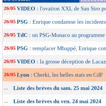
de
26/05
VIDEO
: l'ovation XXL de San Siro p
lecture
OK
26/05
PSG
: Enrique condamne les incidents
26/05
TdC
: un PSG-Monaco au programme
26/05
PSG
: remplacer Mbappé, Enrique con
26/05
VIDEO
: la grosse déception de Lacaz
26/05
Lyon
: Cherki, les belles stats en CdF
...
Liste des brèves du sam. 25 mai 2024
...
Liste des brèves du ven. 24 mai 2024