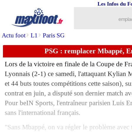
Les Infos du F
26/05
Milan
: les mots d'Ibrahimovic pour G
emplac
26/05
Real
: Kroos n'a pas pu retenir ses ém
>
>
Actu foot
L1
Paris SG
26/05
PSG
: Lizarazu juge le passage de M
PSG : remplacer Mbappé, En
26/05
Lyon
: les incidents, le communiqué d
Lors de la victoire en finale de la Coupe de F
Lyonnais (2-1) ce samedi, l'attaquant Kylian
M
26/05
Man City
: le mea culpa de Guardiola
et 44 buts toutes compétitions cette saison), s
26/05
contrat en juin, a disputé son dernier match a
Lyon
: son futur, Lacazette va réfléchi
Pour beIN Sports, l'entraîneur parisien Luis E
26/05
PSG
: la fierté d'Al-Khelaïfi
sans l'international français.
26/05
OM
: semaine décisive pour le coach
"Sans Mbappé, on va régler le problème avec t