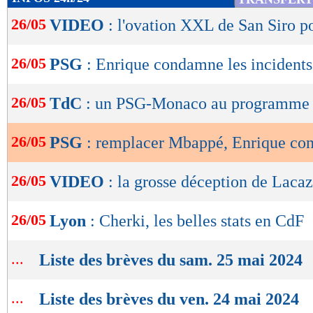
de
26/05
VIDEO
: l'ovation XXL de San Siro p
lecture
OK
26/05
PSG
: Enrique condamne les incidents
26/05
TdC
: un PSG-Monaco au programme
26/05
PSG
: remplacer Mbappé, Enrique con
26/05
VIDEO
: la grosse déception de Lacaz
26/05
Lyon
: Cherki, les belles stats en CdF
...
Liste des brèves du sam. 25 mai 2024
...
Liste des brèves du ven. 24 mai 2024