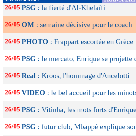
de
26/05
PSG
: la fierté d'Al-Khelaïfi
lecture
26/05
OM
: semaine décisive pour le coach
OK
26/05
PHOTO
: Frappart escortée en Grèce 
26/05
PSG
: le mercato, Enrique se projette 
26/05
Real
: Kroos, l'hommage d'Ancelotti
26/05
VIDEO
: le bel accueil pour les mino
26/05
PSG
: Vitinha, les mots forts d'Enriqu
26/05
PSG
: futur club, Mbappé explique son