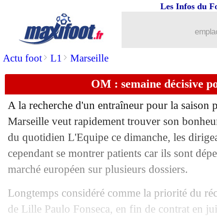
Les Infos du F
26/05
Barça
: Cancelo et Félix, les doutes d
emplac
26/05
EdF
: Kanté, Lizarazu demande à voir
>
>
Actu foot
L1
Marseille
26/05
Real
: Mbappé, une présentation XXL 
OM : semaine décisive po
26/05
PSG
: ça se confirme pour Safonov !
A la recherche d'un entraîneur pour la saison
26/05
Man Utd
: Varane évoque un retour e
Marseille veut rapidement trouver son bonheur
du quotidien L'Equipe ce dimanche, les dirige
26/05
Monaco
: les pistes pour remplacer B
cependant se montrer patients car ils sont dép
marché européen sur plusieurs dossiers.
26/05
Real
: Modric, Ancelotti reste flou
Longtemps considéré comme la priorité du réc
26/05
EdF
: Mavuba voit Kanté en joker
de Lille Paulo Fonseca, en fin de contrat en ju