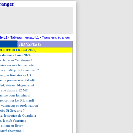
tranger
de L1
-
Tableau mercato L1
-
Transferts étranger
TRANSFERTS
OURD'HUI ( 8 août 2026)
es du lun. 27 mai 2024
 de Tapie au Vélodrome !
ermine sur une bonne note
e de 25 M€ pour Guendouzi ?
Inter, les Romains en C3
ontre prévue avec Palladino
ini, Percassi blague aussi
, une clause à 12 M€
flamme pour les minots
 rencontrer Le Bris mardi
o vainqueur en prolongation
après Di Gregorio ?
ag, le soutien de Guardiola
ts, le club s'exprime
a dit oui au Bayer
y sacré champion !