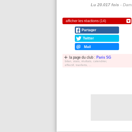
Lu 20.017 fois
- Dami
afficher les réactions (14)
Partager
Twitter
Mail
la page du club :
Paris SG
bilan, stats, réultats, calendrier,
effectif, tranferts, ...