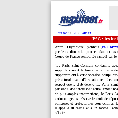
Actu foot
L1
Paris SG
>
>
PSG : les inc
Après l'Olympique Lyonnais (
voir brèv
parole ce dimanche pour condamner les vi
Coupe de France remportée samedi par le c
"Le Paris Saint-Germain condamne avec 
supporters avant la finale de la Coupe de
supporters ont à cette occasion scrupuleus
préfectoral avant d'être attaqués. Ces c
respect que le club défend. Le Paris Sain
parisiens, dont trois sont actuellement hos
de plus amples informations, le Paris S
endommagés, se réserve le droit de déposer
policières et préfectorales pour éclaircir l
il appelle au calme et à un football sol
officiel.