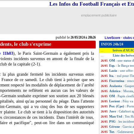
Les Infos du Football Français et E
emplacement publicitaire
publié le
26/05/2024 à 20h26
LiveScore
-
clubs 
idents, le club s'exprime
INFOS 24h/24
brèves d'AUJ
...
e 11h03
), le Paris Saint-Germain a également pris la
Liste des brèv
...
olents incidents survenus en amont de la finale de la
OM
: une statue
26/05
lub de la capitale (2-1).
Esp.
: le Barça t
26/05
Lazio
: une offr
26/05
la plus grande fermeté les incidents survenus entre
Ita.
: nul pour l'
26/05
 France de ce samedi. Le club tient à préciser que ses
Fiorentina
: renc
26/05
ement respecté les modalités de déplacement de l’arrêté
Atalanta
: Gasper
26/05
omportements ne reflètent en aucun cas les valeurs de
Atletico
: Morata
26/05
t-Germain souhaite exprimer son soutien aux 20 blessés
OM
: Papin s'en
26/05
pitalisés, ainsi qu'au personnel du péage. Dans l'attente
Lorient
: Féry va
26/05
aint-Germain, qui a vu cinq des bus de ses supporters
Por. (Cpe)
: Port
26/05
Juve
: Calafiori 
 plainte. Le club se tient à la disposition des autorités
26/05
Man Utd
: Ten H
26/05
es circonstances de ces incidents. Dans l'intérêt de tous,
PSG
: les inciden
26/05
idaire et pacifique", peut-on lire dans un communiqué
Gérone
: Garcia 
26/05
Tur.
: Galatasara
26/05