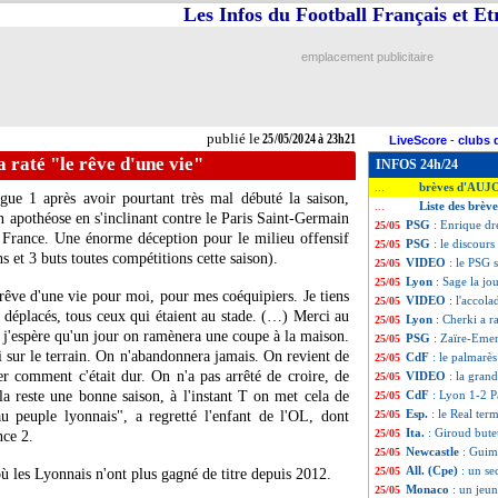
Les Infos du Football Français et E
emplacement publicitaire
publié le
25/05/2024 à 23h21
LiveScore
-
clubs 
a raté "le rêve d'une vie"
INFOS 24h/24
brèves d'AUJ
...
gue 1 après avoir pourtant très mal débuté la saison,
Liste des brèv
...
apothéose en s'inclinant contre le Paris Saint-Germain
PSG
: Enrique dr
25/05
 France. Une énorme déception pour le milieu offensif
PSG
: le discour
25/05
 et 3 buts toutes compétitions cette saison).
VIDEO
: le PSG 
25/05
Lyon
: Sage la jo
25/05
 rêve d'une vie pour moi, pour mes coéquipiers. Je tiens
VIDEO
: l'accol
25/05
t déplacés, tous ceux qui étaient au stade. (…) Merci au
Lyon
: Cherki a r
25/05
 j'espère qu'un jour on ramènera une coupe à la maison.
PSG
: Zaïre-Eme
25/05
 sur le terrain. On n'abandonnera jamais. On revient de
CdF
: le palmarè
25/05
er comment c'était dur. On n'a pas arrêté de croire, de
VIDEO
: la gran
25/05
la reste une bonne saison, à l'instant T on met cela de
CdF
: Lyon 1-2 Pa
25/05
Esp.
: le Real ter
au peuple lyonnais", a regretté l'enfant de l'OL, dont
25/05
Ita.
: Giroud bute
25/05
nce 2.
Newcastle
: Guim
25/05
All. (Cpe)
: un se
25/05
ù les Lyonnais n'ont plus gagné de titre depuis 2012.
Monaco
: un jeun
25/05