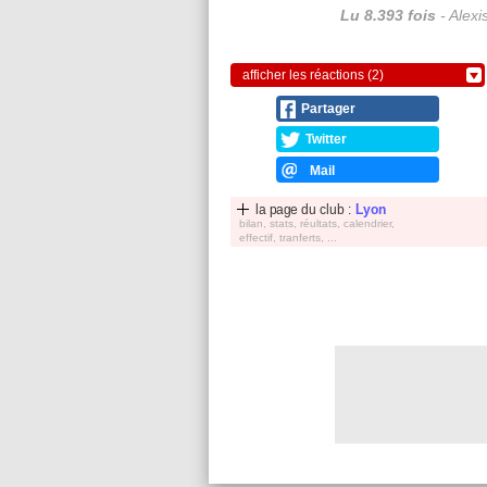
Lu 8.393 fois
- Alexi
afficher les réactions (2)
Partager
Twitter
Mail
la page du club :
Lyon
bilan, stats, réultats, calendrier,
effectif, tranferts, ...