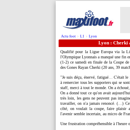
Actu foot
L1
Lyon
>
>
Lyon : Cherki 
Qualifié pour la Ligue Europa via la Li
l'Olympique Lyonnais a manqué une fin en 
(1-2) ce samedi en finale de la Coupe de
des Gones Rayan
Cherki
(20 ans, 39 matchs
"Je suis déçu, énervé, fatigué… C'était le
à remercier tous les supporters qui se son
staff, merci à tout le monde. On a échoué,
On a donné tout ce qu'on avait aujourd'hui
très loin, les gens ne peuvent pas imagin
travailler, on n'a jamais renoncé. (…) Ce
côté, on voulait la coupe, faire plaisir 
l'avenir semble incertain, au micro de Fra
Une frustration compréhensible à l'heure o