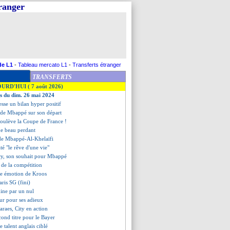
tranger
de L1
-
Tableau mercato L1
-
Transferts étranger
TRANSFERTS
OURD'HUI ( 7 août 2026)
es du dim. 26 mai 2024
esse un bilan hyper positif
s de Mbappé sur son départ
soulève la Coupe de France !
ue beau perdant
ade Mbappé-Al-Khelaïfi
até "le rêve d'une vie"
ry, son souhait pour Mbappé
s de la compétition
de émotion de Kroos
ris SG (fini)
mine par un nul
ur pour ses adieux
araes, City en action
cond titre pour le Bayer
e talent anglais ciblé