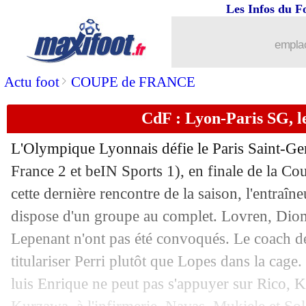
Les Infos du F
25/05
VIDEO
: le PSG soulève la Coupe de 
emplac
25/05
Lyon
: Sage la joue beau perdant
>
Actu foot
COUPE de FRANCE
25/05
VIDEO
: l'accolade Mbappé-Al-Khela
CdF : Lyon-Paris SG, l
25/05
Lyon
: Cherki a raté "le rêve d'une vie
L'Olympique Lyonnais défie le Paris Saint-Ge
25/05
PSG
: Zaïre-Emery, son souhait pour
France 2 et beIN Sports 1), en finale de la Co
cette dernière rencontre de la saison, l'entraîn
25/05
CdF
: le palmarès de la compétition
dispose d'un groupe au complet. Lovren, Di
Lepenant n'ont pas été convoqués. Le coach d
25/05
VIDEO
: la grande émotion de Kroos
titulariser Perri plutôt que Lopes dans la cage. 
luis Enrique ne peut pas s'appuyer sur Rico,
25/05
CdF
: Lyon 1-2 Paris SG (fini)