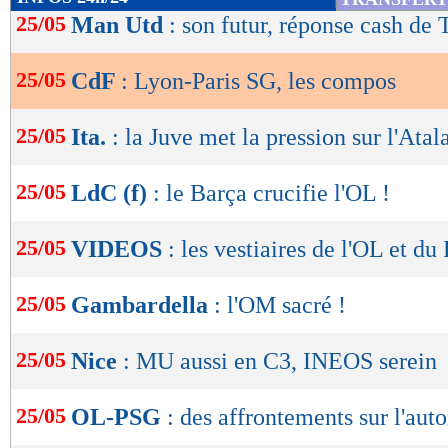
de
25/05
Man Utd
: son futur, réponse cash de
lecture
25/05
CdF
: Lyon-Paris SG, les compos
OK
25/05
Ita.
: la Juve met la pression sur l'Atal
25/05
LdC (f)
: le Barça crucifie l'OL !
25/05
VIDEOS
: les vestiaires de l'OL et d
25/05
Gambardella
: l'OM sacré !
25/05
Nice
: MU aussi en C3, INEOS serein
25/05
OL-PSG
: des affrontements sur l'auto