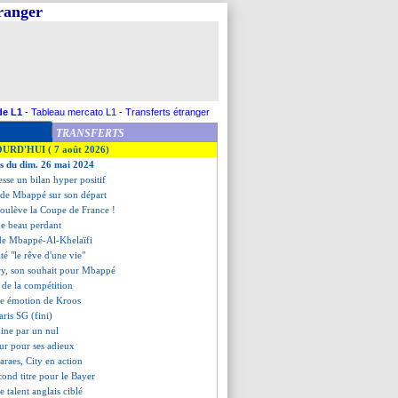
tranger
de L1
-
Tableau mercato L1
-
Transferts étranger
TRANSFERTS
OURD'HUI ( 7 août 2026)
es du dim. 26 mai 2024
esse un bilan hyper positif
s de Mbappé sur son départ
soulève la Coupe de France !
ue beau perdant
ade Mbappé-Al-Khelaïfi
até "le rêve d'une vie"
ry, son souhait pour Mbappé
s de la compétition
de émotion de Kroos
ris SG (fini)
mine par un nul
ur pour ses adieux
araes, City en action
cond titre pour le Bayer
e talent anglais ciblé