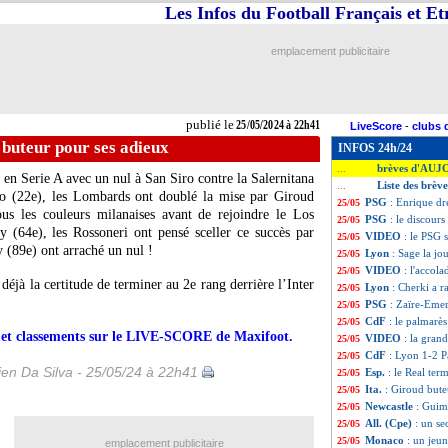
Les Infos du Football Français et E
emplacement publicitaire
publié le
25/05/2024 à 22h41
LiveScore
-
clubs 
d buteur pour ses adieux
INFOS 24h/24
brèves d'AUJ
...
en Serie A avec un nul à San Siro contre la Salernitana
Liste des brèv
...
ao (22e), les Lombards ont doublé la mise par Giroud
PSG
: Enrique dr
25/05
us les couleurs milanaises avant de rejoindre le Los
PSG
: le discour
25/05
 (64e), les Rossoneri ont pensé sceller ce succès par
VIDEO
: le PSG 
25/05
 (89e) ont arraché un nul !
Lyon
: Sage la jo
25/05
VIDEO
: l'accol
25/05
déjà la certitude de terminer au 2e rang derrière l’Inter
Lyon
: Cherki a r
25/05
PSG
: Zaïre-Eme
25/05
CdF
: le palmarè
25/05
rs et classements sur le LIVE-SCORE de Maxifoot.
VIDEO
: la gran
25/05
CdF
: Lyon 1-2 Pa
25/05
en Da Silva - 25/05/24 à 22h41
Esp.
: le Real ter
25/05
Ita.
: Giroud bute
25/05
Newcastle
: Guim
25/05
All. (Cpe)
: un se
25/05
Monaco
: un jeun
25/05
emplacement publicitaire