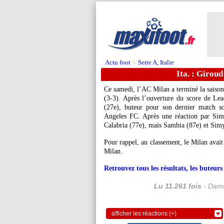
Actu foot
Serie A, Italie
>
Ita. : Girou
Ce samedi, l’AC Milan a terminé la saison 
(3-3). Après l’ouverture du score de Le
(27e), buteur pour son dernier match so
Angeles FC. Après une réaction par Simy
Calabria (77e), mais Sambia (87e) et Simy
Pour rappel, au classement, le Milan avait 
Milan.
Retrouvez tous les résultats, les buteu
Lu 11.261 fois
- Dami
afficher les réactions (+)