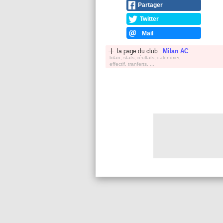
Partager
Twitter
Mail
la page du club :
Milan AC
bilan, stats, réultats, calendrier,
effectif, tranferts, ...