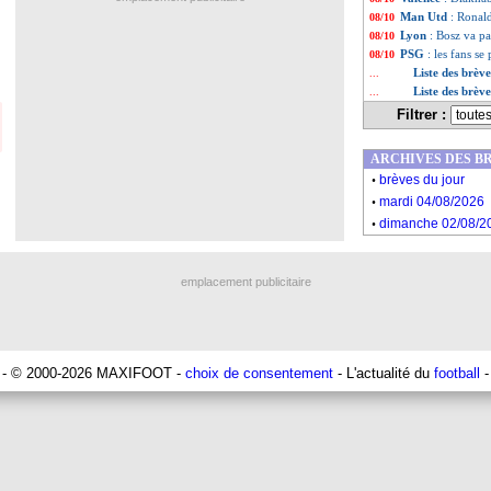
Man Utd
: Ronald
08/10
Lyon
: Bosz va pa
08/10
PSG
: les fans s
08/10
Liste des brèv
...
Liste des brèv
...
Filtrer :
ARCHIVES DES B
.
brèves du jour
.
mardi 04/08/2026
.
dimanche 02/08/2
emplacement publicitaire
- © 2000-2026 MAXIFOOT -
choix de consentement
- L'actualité du
football
-