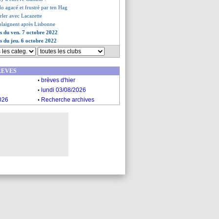
o agacé et frustré par ten Hag
rler avec Lacazette
e plaignent après Lisbonne
es du ven. 7 octobre 2022
es du jeu. 6 octobre 2022
REVES
.
brèves d'hier
.
lundi 03/08/2026
.
026
Recherche archives