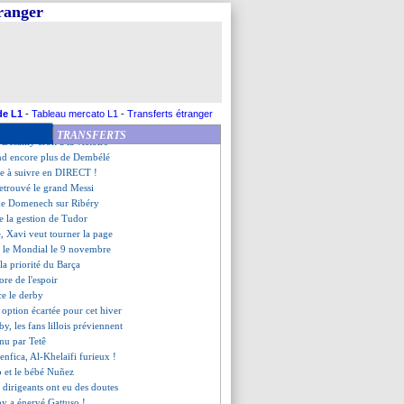
 L1 pour Payet !
tranger
déroule, Chelsea enchaîne
e, Diaby régale Leverkusen
Paredes, Hakimi pas malheureux
ctoire de suite pour Bordeaux
e l'Inter
incertain pour le Mondial
accio, les compos
de L1
-
Tableau mercato L1
-
Transferts étranger
épart à l'étude ?
TRANSFERTS
Desailly croit à la victoire
end encore plus de Dembélé
ée à suivre en DIRECT !
retrouvé le grand Messi
 de Domenech sur Ribéry
e la gestion de Tudor
ge, Xavi veut tourner la page
ur le Mondial le 9 novembre
 la priorité du Barça
ore de l'espoir
ce le derby
 option écartée pour cet hiver
rby, les fans lillois préviennent
nu par Tetê
Benfica, Al-Khelaïfi furieux !
p et le bébé Nuñez
s dirigeants ont eu des doutes
y a énervé Gattuso !