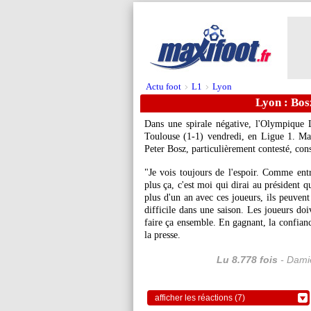
Actu foot
L1
Lyon
>
>
Lyon : Bos
Dans une spirale négative, l'Olympique L
Toulouse (1-1) vendredi, en Ligue 1. Malg
Peter Bosz, particulièrement contesté, con
"Je vois toujours de l'espoir. Comme entr
plus ça, c'est moi qui dirai au président 
plus d'un an avec ces joueurs, ils peuvent
difficile dans une saison. Les joueurs doi
faire ça ensemble. En gagnant, la confianc
la presse.
Lu 8.778 fois
- Damie
afficher les réactions (7)