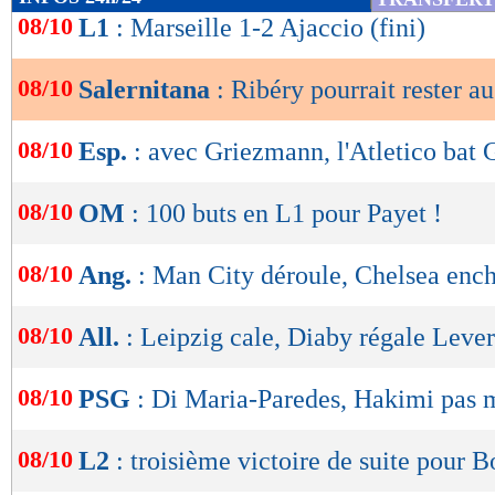
de
08/10
L1
: Marseille 1-2 Ajaccio (fini)
lecture
08/10
Salernitana
: Ribéry pourrait rester a
OK
08/10
Esp.
: avec Griezmann, l'Atletico bat
08/10
OM
: 100 buts en L1 pour Payet !
08/10
Ang.
: Man City déroule, Chelsea enc
08/10
All.
: Leipzig cale, Diaby régale Leve
08/10
PSG
: Di Maria-Paredes, Hakimi pas 
08/10
L2
: troisième victoire de suite pour 