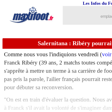
Les Infos du F
08/10
Lyon
: le message de Caqueret aux fa
emplac
08/10
Lens
: Samed a recalé l'OM cet été
08/10
L2
: le classement provisoire
Salernitana : Ribéry pourrait
08/10
L2
: les résultats de la soirée
Comme nous vous l'indiquions vendredi (
voir
08/10
Dortmund
: avantage Liverpool pour
Franck Ribéry (39 ans, 2 matchs toutes compéti
s'apprête à mettre un terme à sa carrière de foot
08/10
Ang.
: Kane offre la victoire à Totten
pas pris la parole, l'ailier français pourrait rest
pour débuter sa reconversion.
08/10
Esp.
: Séville, Sampaoli frôle un début
"On est en train d'évaluer la question. Nou
08/10
All.
: sur le fil, Dortmund accroche le
à Franck s'il avait la volonté de s'imaginer dan