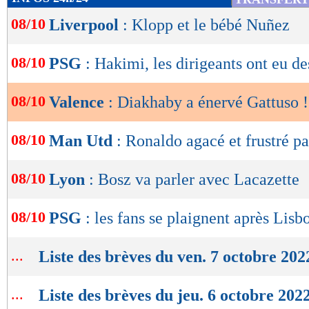
de
08/10
Liverpool
: Klopp et le bébé Nuñez
lecture
OK
08/10
PSG
: Hakimi, les dirigeants ont eu de
08/10
Valence
: Diakhaby a énervé Gattuso !
08/10
Man Utd
: Ronaldo agacé et frustré p
08/10
Lyon
: Bosz va parler avec Lacazette
08/10
PSG
: les fans se plaignent après Lisb
...
Liste des brèves du ven. 7 octobre 202
...
Liste des brèves du jeu. 6 octobre 202