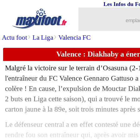
Les Infos du F
08/10
Lyon
: Bosz, un départ à l'étude ?
emplac
08/10
EdF
: le Mondial, Desailly croit à la v
>
>
Actu foot
La Liga
Valencia FC
08/10
Barça
: Xavi attend encore plus de D
Valence : Diakhaby a éner
08/10
L2
: la 11e journée à suivre en DIREC
Malgré la victoire sur le terrain d’Osasuna (2
l'entraîneur du FC Valence Gennaro Gattuso a 
08/10
PSG
: Matuidi a retrouvé le grand Mes
colère ! En cause, l’expulsion de Mouctar Dia
08/10
2 buts en Liga cette saison), qui a trouvé le 
EdF
: l'anecdote de Domenech sur Rib
carton jaune à la 89e, soit trois minutes après s
08/10
OM
: Emon valide la gestion de Tudo
Le défenseur central a en effet contesté une dé
08/10
Barça
: l'arbitrage, Xavi veut tourner 
rendre fou son entraîneur qui, après avoir mi