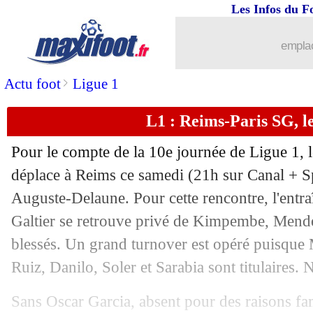
Les Infos du F
08/10
PSG
: Galtier déplore un excès de ner
emplac
08/10
VIDEO
: le craquage de Verratti contre
>
Actu foot
Ligue 1
08/10
PSG
: Danilo en veut à l'arbitre
L1 : Reims-Paris SG, l
08/10
Esp.
: le Real fait le job contre Getafe
Pour le compte de la 10e journée de Ligue 1, 
08/10
L1
: Reims 0-0 Paris SG (fini)
déplace à Reims ce samedi (21h sur Canal + S
Auguste-Delaune. Pour cette rencontre, l'entra
08/10
Galatasaray
: Buruk défend Icardi
Galtier se retrouve privé de Kimpembe, Mende
blessés. Un grand turnover est opéré puisque 
08/10
Nantes
: Kombouaré secoue ses cadre
Ruiz, Danilo, Soler et Sarabia sont titulaires.
08/10
PSG
: Marquinhos s'en prend à l'arbitr
Sans Oscar Garcia, absent pour des raisons famil