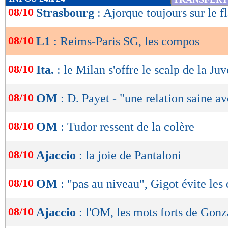
FORME
DE l'EQUIPE
85
11% -
%
de
08/10
Strasbourg
: Ajorque toujours sur le f
02/10
Nul
2-2
Indice MF: 35/100
lecture
buts
marqués/match
18/09
Déf.
0-3
11/09
Déf.
1-0
2,92
1,33 -
08/10
L1
: Reims-Paris SG, les compos
04/09
Nul
1-1
OK
31/08
Vict.
2-4
buts
encaissés/match
0,62
2,11 -
08/10
Ita.
: le Milan s'offre le scalp de la Juv
statistiques toutes compétitions con
Lu 14.421 fois
- Youcef Touaitia 
08/10
OM
: D. Payet - "une relation saine a
08/10
OM
: Tudor ressent de la colère
08/10
Ajaccio
: la joie de Pantaloni
08/10
OM
: "pas au niveau", Gigot évite les
08/10
Ajaccio
: l'OM, les mots forts de Gonz