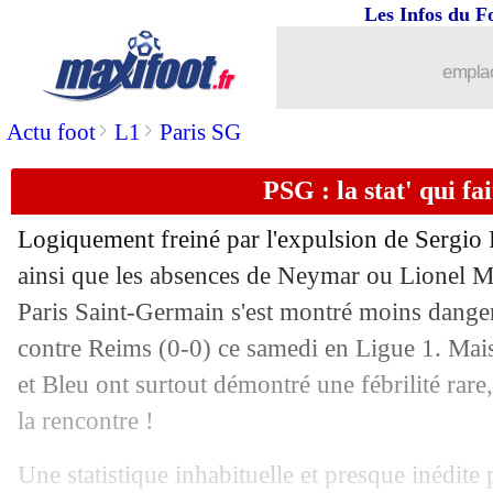
Les Infos du F
emplac
>
>
Actu foot
L1
Paris SG
PSG : la stat' qui fai
Logiquement freiné par l'expulsion de Sergio
ainsi que les absences de Neymar ou Lionel Me
Paris Saint-Germain s'est montré moins dange
contre Reims (0-0) ce samedi en Ligue 1. Mais 
et Bleu ont surtout démontré une fébrilité rare,
la rencontre !
Une statistique inhabituelle et presque inédite 