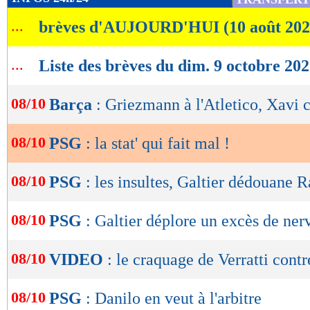
de
...
brèves d'AUJOURD'HUI (10 août 202
lecture
OK
...
Liste des brèves du dim. 9 octobre 20
08/10
Barça
: Griezmann à l'Atletico, Xavi 
08/10
PSG
: la stat' qui fait mal !
08/10
PSG
: les insultes, Galtier dédouane 
08/10
PSG
: Galtier déplore un excès de ner
08/10
VIDEO
: le craquage de Verratti contre
08/10
PSG
: Danilo en veut à l'arbitre