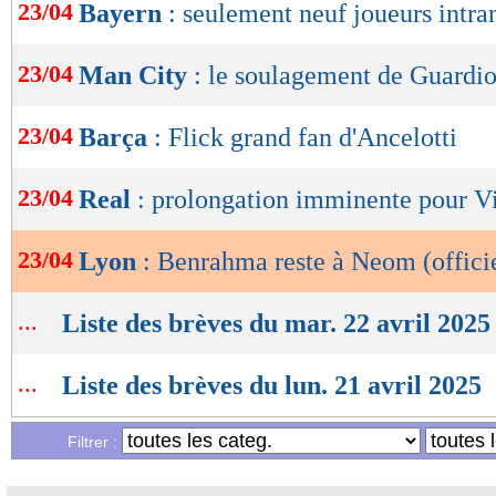
OK
23/04
Bayern
: seulement neuf joueurs intra
23/04
Man City
: le soulagement de Guardio
23/04
Barça
: Flick grand fan d'Ancelotti
23/04
Real
: prolongation imminente pour V
23/04
Lyon
: Benrahma reste à Neom (offici
...
Liste des brèves du mar. 22 avril 2025
...
Liste des brèves du lun. 21 avril 2025
Filtrer :