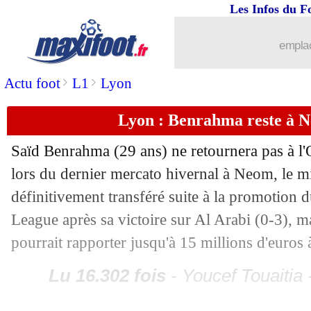
23/04
LdN
: la totalité du Final Four sur TF1
Les Infos du F
23/04
Barça
: Al Hilal, un contrat en or pou
emplac
>
>
Actu foot
L1
Lyon
23/04
Montpellier
: Savanier retenu cet hive
Lyon : Benrahma reste à Ne
23/04
PSG
: Luis Enrique n'aime pas affront
Saïd Benrahma (29 ans) ne retournera pas à l
23/04
Barça
: Balde bien absent pour la fina
lors du dernier mercato hivernal à Neom, le mil
définitivement transféré suite à la promotion
23/04
Mercato
: les dates connues
League après sa victoire sur Al Arabi (0-3),
23/04
Man City
: Guardiola encense Bernar
pourrait rapporter jusqu'à 15 millions d'euros 
Lu 16.302 fois
- Youcef Touaitia 
23/04
Arsenal
: un repos bienvenu avant le