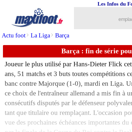
Les Infos du F
23/04
Man City
: Porto gourmand pour Diog
emplac
23/04
Barça
: Pedri, peut-être le meilleur p
>
>
Actu foot
La Liga
Barça
23/04
Le Havre
: un espoir se dirige vers M
Barça : fin de série p
23/04
Nantes
: la fierté de Pallois
Joueur le plus utilisé par Hans-Dieter Flick cet
23/04
LdN
: la totalité du Final Four sur TF1
ans, 51 matchs et 3 buts toutes compétitions cet
banc contre Majorque (1-0), mardi en Liga. U
23/04
Barça
: Al Hilal, un contrat en or pou
ce choix de l'entraîneur allemand a mis fin à 
consécutifs disputés par le défenseur polyvale
23/04
Montpellier
: Savanier retenu cet hive
tant que titulaire ou remplaçant. L'occasion po
vue des prochaines échéances importantes du 
23/04
PSG
: Luis Enrique n'aime pas affront