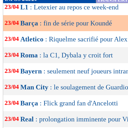
de
23/04
L1
: Letexier au repos ce week-end
lecture
23/04
Barça
: fin de série pour Koundé
OK
23/04
Atletico
: Riquelme sacrifié pour Ale
23/04
Roma
: la C1, Dybala y croit fort
23/04
Bayern
: seulement neuf joueurs intra
23/04
Man City
: le soulagement de Guardio
23/04
Barça
: Flick grand fan d'Ancelotti
23/04
Real
: prolongation imminente pour V