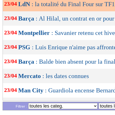
23/04
LdN
: la totalité du Final Four sur TF1
OK
23/04
Barça
: Al Hilal, un contrat en or pou
23/04
Montpellier
: Savanier retenu cet hive
23/04
PSG
: Luis Enrique n'aime pas affront
23/04
Barça
: Balde bien absent pour la fina
23/04
Mercato
: les dates connues
23/04
Man City
: Guardiola encense Bernar
23/04
Arsenal
: un repos bienvenu avant le
Filtrer :