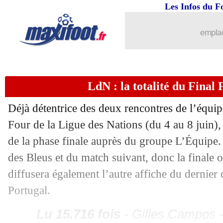
23/04
Ita.
: la Juve s'incline à Parme
Les Infos du F
emplac
23/04
Juve
: son avenir, Tudor devra patient
23/04
Betis
: Bartra prolonge jusqu'en 2027 (
LdN : la totalité du Final
23/04
Nantes
: un concurrent en L1 pour Sa
Déjà détentrice des deux rencontres de l’équip
23/04
PSG
: 4 clubs anglais en pince pour 
Four de la Ligue des Nations (du 4 au 8 juin), 
de la phase finale auprès du groupe L’Équipe.
23/04
Juve
: Chelsea s'active pour Yildiz !
des Bleus et du match suivant, donc la finale ou
diffusera également l’autre affiche du dernier 
23/04
Nice
: Dante forfait contre le PSG
Portugal.
23/04
Monaco
: Biereth ne veut pas s'enfla
Lu 15.716 fois
- Gilles Campos -