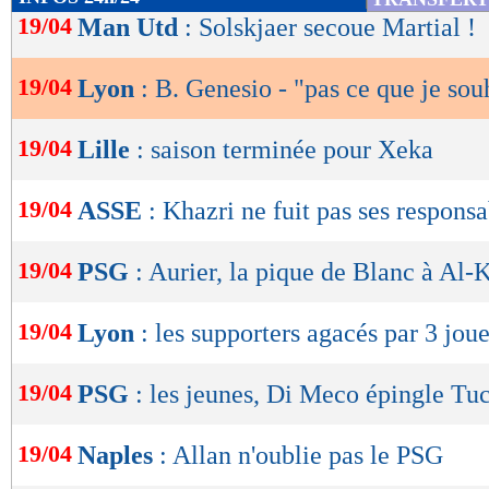
de
19/04
Man Utd
: Solskjaer secoue Martial !
lecture
19/04
Lyon
: B. Genesio - "pas ce que je sou
OK
19/04
Lille
: saison terminée pour Xeka
19/04
ASSE
: Khazri ne fuit pas ses responsa
19/04
PSG
: Aurier, la pique de Blanc à Al-K
19/04
Lyon
: les supporters agacés par 3 jou
19/04
PSG
: les jeunes, Di Meco épingle Tu
19/04
Naples
: Allan n'oublie pas le PSG