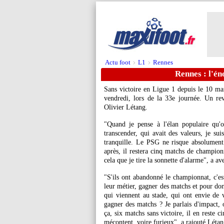
Actu foot
L1
Rennes
>
>
Rennes : l'én
Sans victoire en Ligue 1 depuis le 10 ma
vendredi, lors de la 33e journée. Un reve
Olivier Létang.
"Quand je pense à l'élan populaire qu'
transcender, qui avait des valeurs, je suis
tranquille. Le PSG ne risque absolument 
après, il restera cinq matchs de championn
cela que je tire la sonnette d'alarme", a ave
"S'ils ont abandonné le championnat, c'est
leur métier, gagner des matchs et pour do
qui viennent au stade, qui ont envie de
gagner des matchs ? Je parlais d'impact
ça, six matchs sans victoire, il en reste c
mécontent, voire furieux", a rajouté Léta