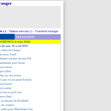
tranger
de L1
-
Tableau mercato L1
-
Transferts étranger
TRANSFERTS
OURD'HUI ( 6 août 2026)
es du sam. 20 avril 2019
 colère de Létang !
art pour Icardi
élaïde s'incline devant l'OL
atisfaisant pour Aouar
 provisoire
ers (fini)
flou sur son avenir
n'a pas vu un grand Arsenal
 provisoire
de la soirée
é sait ce qu'il veut
nnes (fini)
r, la réponse de Koulibaly
, les compos
p peiné pour Manchester City