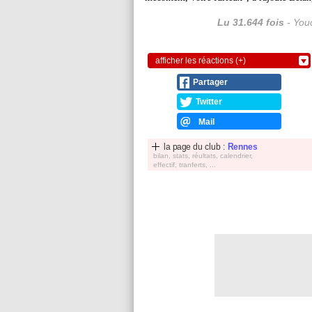
Lu 31.644 fois
- Youc
afficher les réactions (+)
Partager
Twitter
Mail
la page du club :
Rennes
bilan, stats, réultats, calendrier,
effectif, tranferts, ...