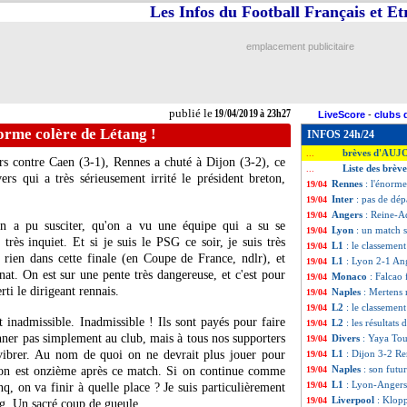
Les Infos du Football Français et E
emplacement publicitaire
publié le
19/04/2019 à 23h27
LiveScore
-
clubs 
orme colère de Létang !
INFOS 24h/24
brèves d'AUJ
...
rs contre Caen (3-1), Rennes a chuté à Dijon (3-2), ce
Liste des brèv
...
rs qui a très sérieusement irrité le président breton,
Rennes
: l'énorme
19/04
Inter
: pas de dép
19/04
Angers
: Reine-Ad
19/04
on a pu susciter, qu'on a vu une équipe qui a su se
Lyon
: un match s
19/04
 très inquiet. Et si je suis le PSG ce soir, je suis très
L1
: le classement
19/04
rien dans cette finale (en Coupe de France, ndlr), et
L1
: Lyon 2-1 Ang
19/04
at. On est sur une pente très dangereuse, et c'est pour
Monaco
: Falcao 
19/04
rti le dirigeant rennais.
Naples
: Mertens 
19/04
L2
: le classement
19/04
 inadmissible. Inadmissible ! Ils sont payés pour faire
L2
: les résultats 
19/04
nner pas simplement au club, mais à tous nos supporters
Divers
: Yaya Tour
19/04
 vibrer. Au nom de quoi on ne devrait plus jouer pour
L1
: Dijon 3-2 Re
19/04
Naples
: son futu
, on est onzième après ce match. Si on continue comme
19/04
L1
: Lyon-Angers
19/04
inq, on va finir à quelle place ? Je suis particulièrement
Liverpool
: Klop
19/04
ng. Un sacré coup de gueule.