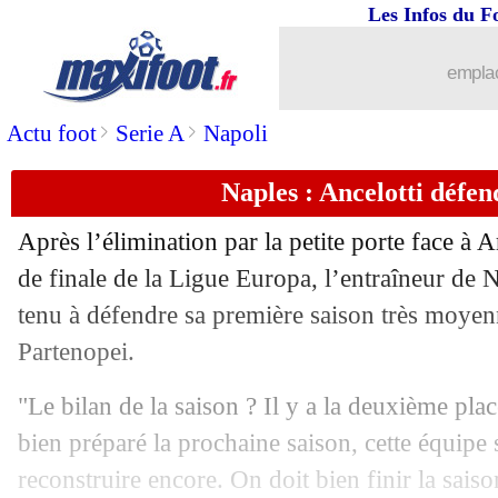
Les Infos du F
19/04
L1
: Dijon 3-2 Rennes (fini)
emplac
19/04
Naples
: son futur, la réponse de Koul
>
>
Actu foot
Serie A
Napoli
19/04
L1
: Lyon-Angers, les compos
Naples : Ancelotti défen
19/04
Liverpool
: Klopp peiné pour Manches
Après l’élimination par la petite porte face à A
19/04
Sénégal
: gravement blessé, Ndoye vi
de finale de la Ligue Europa, l’entraîneur de N
tenu à défendre sa première saison très moyen
19/04
Lille
: la 2e place, Galtier tempère
Partenopei.
19/04
OM
: Naples sur les rangs pour Thauv
"Le bilan de la saison ? Il y a la deuxième plac
bien préparé la prochaine saison, cette équipe s
19/04
L1
: Dijon-Rennes, les compos
reconstruire encore. On doit bien finir la saiso