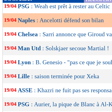
de
19/04
PSG
: Weah est prêt à rester au Celtic
lecture
19/04
Naples
: Ancelotti défend son bilan
OK
19/04
Chelsea
: Sarri annonce que Giroud va
19/04
Man Utd
: Solskjaer secoue Martial !
19/04
Lyon
: B. Genesio - "pas ce que je sou
19/04
Lille
: saison terminée pour Xeka
19/04
ASSE
: Khazri ne fuit pas ses responsa
19/04
PSG
: Aurier, la pique de Blanc à Al-K