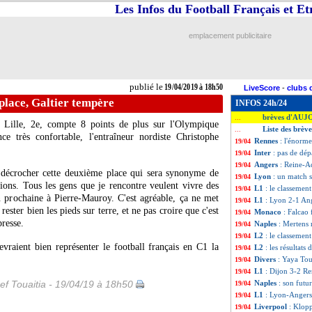
Les Infos du Football Français et E
emplacement publicitaire
publié le
19/04/2019 à 18h50
LiveScore
-
clubs 
e place, Galtier tempère
INFOS 24h/24
brèves d'AUJ
...
 Lille, 2e, compte 8 points de plus sur l'Olympique
Liste des brèv
...
e très confortable, l'entraîneur nordiste Christophe
Rennes
: l'énorme
19/04
Inter
: pas de dép
19/04
Angers
: Reine-Ad
19/04
 décrocher cette deuxième place qui sera synonyme de
Lyon
: un match s
19/04
ions. Tous les gens que je rencontre veulent vivre des
L1
: le classement
19/04
 prochaine à Pierre-Mauroy. C'est agréable, ça ne met
L1
: Lyon 2-1 Ang
19/04
ester bien les pieds sur terre, et ne pas croire que c'est
Monaco
: Falcao 
19/04
presse.
Naples
: Mertens 
19/04
L2
: le classement
19/04
vraient bien représenter le football français en C1 la
L2
: les résultats 
19/04
Divers
: Yaya Tour
19/04
L1
: Dijon 3-2 Re
19/04
ef Touaitia - 19/04/19 à 18h50
Naples
: son futu
19/04
L1
: Lyon-Angers
19/04
Liverpool
: Klop
19/04