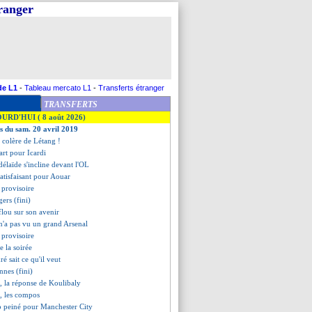
tranger
de L1
-
Tableau mercato L1
-
Transferts étranger
TRANSFERTS
OURD'HUI ( 8 août 2026)
es du sam. 20 avril 2019
 colère de Létang !
art pour Icardi
élaïde s'incline devant l'OL
atisfaisant pour Aouar
 provisoire
ers (fini)
flou sur son avenir
n'a pas vu un grand Arsenal
 provisoire
de la soirée
é sait ce qu'il veut
nnes (fini)
r, la réponse de Koulibaly
, les compos
p peiné pour Manchester City