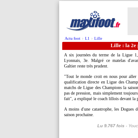
Actu foot
L1
Lille
>
>
Lille : la 2
A six journées du terme de la Ligue 1,
Lyonnais, 3e. Malgré ce matelas d'avanc
Galtier reste très prudent.
"Tout le monde croit en nous pour aller
qualification directe en Ligue des Champ
matchs de Ligue des Champions la saison
pas de pression, mais simplement toujours r
fait", a expliqué le coach lillois devant la 
A moins d'une catastrophe, les Dogues de
saison prochaine.
Lu 9.767 fois
- Youc