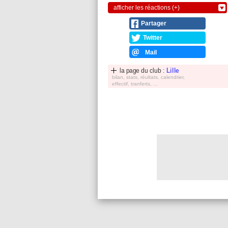
afficher les réactions (+)
Partager
Twitter
Mail
la page du club :
Lille
bilan, stats, réultats, calendrier,
effectif, tranferts, ...