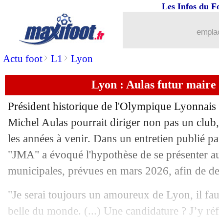
Les Infos du F
16/02
L1
: le classement des buteurs
emplac
16/02
Rennes
: Beye dithyrambique sur Lill
>
>
Actu foot
L1
Lyon
16/02
Lille
: Genesio très ému pour Bentale
Lyon : Aulas futur maire d
16/02
Lille
: la réaction du héros Bentaleb
Président historique de l'Olympique Lyonnais 
16/02
Rennes
: L. Assignon - "pas dépité"
Michel Aulas pourrait diriger non pas un club,
les années à venir. Dans un entretien publié p
16/02
VIDEO
: Bentaleb, sa communion ave
"JMA" a évoqué l'hypothèse de se présenter au
municipales, prévues en mars 2026, afin de d
16/02
Lille
: L. Chevalier - "c'est beau !"
"Je serai toujours un amoureux de Lyon, il faut 
16/02
Lille
: Bentaleb a rejoué et marqué
belle du monde. (...) Une candidature ? J’y réf