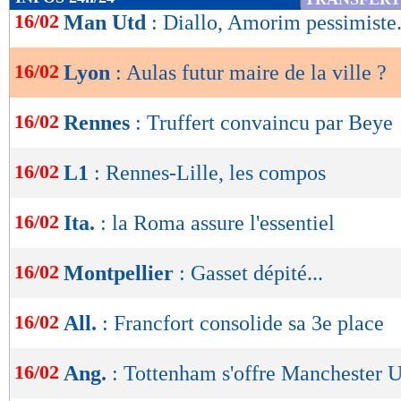
concrets, nous verrons bien", a indiqué Aulas.
de
16/02
Man Utd
: Diallo, Amorim pessimiste.
lecture
Lu 20.041 fois
- Clément Barbier 
16/02
Lyon
: Aulas futur maire de la ville ?
OK
16/02
Rennes
: Truffert convaincu par Beye
16/02
L1
: Rennes-Lille, les compos
16/02
Ita.
: la Roma assure l'essentiel
16/02
Montpellier
: Gasset dépité...
16/02
All.
: Francfort consolide sa 3e place
16/02
Ang.
: Tottenham s'offre Manchester 