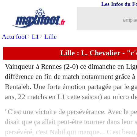
Les Infos du F
emplac
>
>
Actu foot
L1
Lille
Lille : L. Chevalier - "c
Vainqueur à Rennes (2-0) ce dimanche en Ligue 
différence en fin de match notamment grâce à
Bentaleb. Une forte émotion partagée par le 
ans, 22 matchs en L1 cette saison) au micro
"C'est une victoire de persévérance. Avec le pe
disait que ça allait peut-être tourner dans leu
persévéré, c'est Nabil qui marque... C'est beau, 