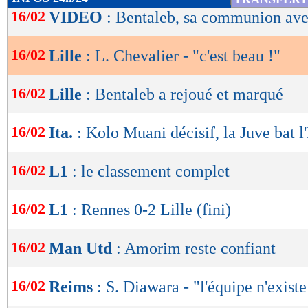
de
16/02
VIDEO
: Bentaleb, sa communion ave
lecture
16/02
Lille
: L. Chevalier - "c'est beau !"
OK
16/02
Lille
: Bentaleb a rejoué et marqué
16/02
Ita.
: Kolo Muani décisif, la Juve bat l'
16/02
L1
: le classement complet
16/02
L1
: Rennes 0-2 Lille (fini)
16/02
Man Utd
: Amorim reste confiant
16/02
Reims
: S. Diawara - "l'équipe n'existe