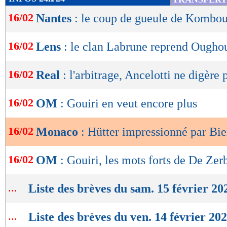
de
16/02
Nantes
: le coup de gueule de Kombo
lecture
OK
16/02
Lens
: le clan Labrune reprend Oughou
16/02
Real
: l'arbitrage, Ancelotti ne digère 
16/02
OM
: Gouiri en veut encore plus
16/02
Monaco
: Hütter impressionné par Bie
16/02
OM
: Gouiri, les mots forts de De Zer
...
Liste des brèves du sam. 15 février 20
...
Liste des brèves du ven. 14 février 20