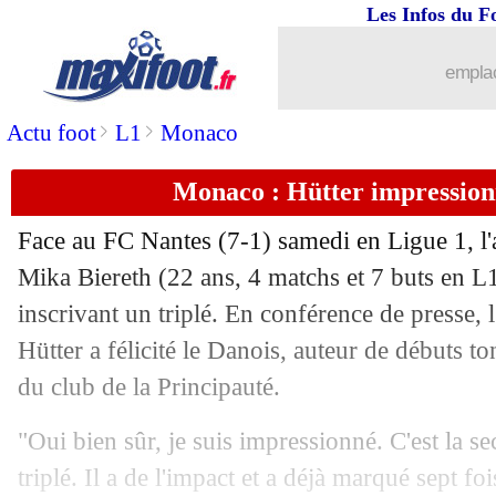
Les Infos du F
16/02
Real
: Bellingham présente ses excuse
emplac
16/02
Milan
: Maignan, l'accord confirmé
>
>
Actu foot
L1
Monaco
16/02
L1
: Montpellier-Lyon, les compos
Monaco : Hütter impression
16/02
Barça
: Bellingham, l'avis de Flick
Face au FC Nantes (7-1) samedi en Ligue 1, l
Mika
Biereth
(22 ans, 4 matchs et 7 buts en L1 
16/02
Bayern
: Kimmich, ça avance bien
inscrivant un triplé. En conférence de presse,
16/02
Hütter a félicité le Danois, auteur de débuts to
Man City
: Marmoush, Guardiola ne d
du club de la Principauté.
16/02
EdF
: Konaté, sa réaction pour Desch
"Oui bien sûr, je suis impressionné. C'est la se
16/02
PSG
: Lizarazu attend les grands rend
triplé. Il a de l'impact et a déjà marqué sept fo