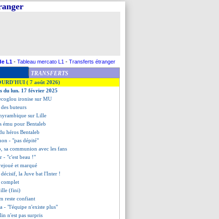
tranger
de L1
-
Tableau mercato L1
-
Transferts étranger
TRANSFERTS
OURD'HUI ( 7 août 2026)
s du lun. 17 février 2025
tecoglou ironise sur MU
t des buteurs
thyrambique sur Lille
ès ému pour Bentaleb
 du héros Bentaleb
non - "pas dépité"
b, sa communion avec les fans
r - "c'est beau !"
 rejoué et marqué
écisif, la Juve bat l'Inter !
t complet
lle (fini)
m reste confiant
a - "l'équipe n'existe plus"
in n'est pas surpris