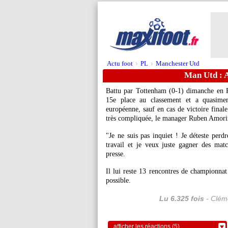
Actu foot
PL
Manchester Utd
>
>
Man Utd : 
Battu par Tottenham (0-1) dimanche en P
15e place au classement et a quasiment
européenne, sauf en cas de victoire fina
très compliquée, le manager Ruben Amorim
"Je ne suis pas inquiet ! Je déteste perd
travail et je veux juste gagner des matc
presse.
Il lui reste 13 rencontres de championna
possible.
Lu 6.325 fois
- Cléme
afficher les réactions (5)