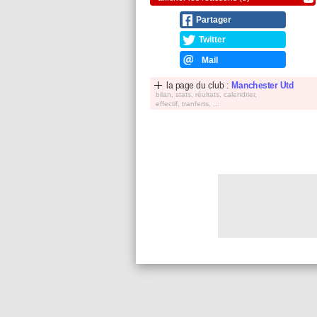
Partager
Twitter
Mail
la page du club :
Manchester Utd
bilan, stats, réultats, calendrier,
effectif, tranferts, ...