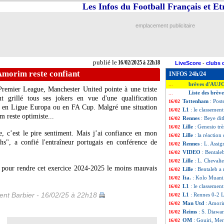
Les Infos du Football Français et E
emplacement publicitaire
publié le
16/02/2025 à 22h18
LiveScore
-
clubs 
Amorim reste confiant
INFOS 24h/24
brèves d'AUJ
...
remier League, Manchester United pointe à une triste
Liste des brève
...
 grillé tous ses jokers en vue d'une qualification
Tottenham
: Pos
16/02
le en Ligue Europa ou en FA Cup. Malgré une situation
L1
: le classemen
16/02
 reste optimiste...
Rennes
: Beye di
16/02
Lille
: Genesio tr
16/02
re, c’est le pire sentiment. Mais j’ai confiance en mon
Lille
: la réaction
16/02
hs", a confié l'entraîneur portugais en conférence de
Rennes
: L. Assig
16/02
VIDEO
: Bentale
16/02
Lille
: L. Chevalie
16/02
t pour rendre cet exercice 2024-2025 le moins mauvais
Lille
: Bentaleb a
16/02
Ita.
: Kolo Muani d
16/02
L1
: le classemen
16/02
nt Barbier - 16/02/25 à 22h18
L1
: Rennes 0-2 Li
16/02
Man Utd
: Amori
16/02
Reims
: S. Diawar
16/02
OM
: Gouiri, Merl
16/02