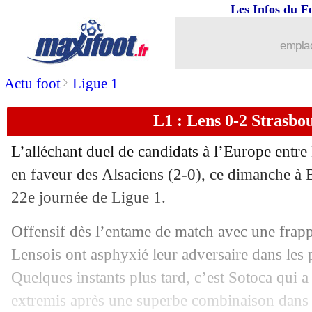
Les Infos du F
16/02
Lille
: Bentaleb a rejoué et marqué
emplac
16/02
Ita.
: Kolo Muani décisif, la Juve bat l'
>
Actu foot
Ligue 1
16/02
L1
: le classement complet
L1 : Lens 0-2 Strasbou
16/02
L1
: Rennes 0-2 Lille (fini)
L’alléchant duel de candidats à l’Europe entre
16/02
Man Utd
: Amorim reste confiant
en faveur des Alsaciens (2-0), ce dimanche à Bo
22e journée de Ligue 1.
16/02
Reims
: S. Diawara - "l'équipe n'existe
Offensif dès l’entame de match avec une frapp
16/02
OM
: Gouiri, Merlin n'est pas surpris
Lensois ont asphyxié leur adversaire dans les
Quelques instants plus tard, c’est Sotoca qui a 
16/02
Real
: Côme veut effacer la clause de
extremis après une superbe combinaison dans l