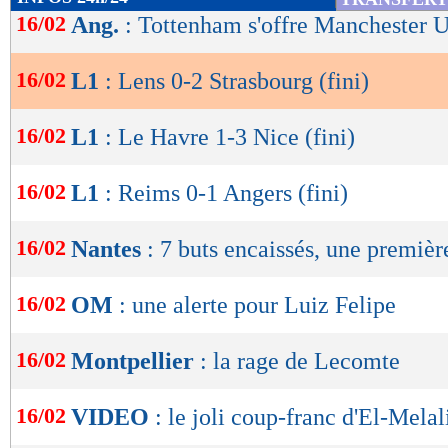
l’action (0-1, 81e). En fin de partie, l'ailier, 
de
16/02
Ang.
: Tottenham s'offre Manchester 
lecture
le but du break avant que Bah ne sauve les sie
l'ancien Bordelais s'est bien montré décisif s
16/02
L1
: Lens 0-2 Strasbourg (fini)
OK
offrant sur un plateau le but à Emegha (0-2, 
16/02
L1
: Le Havre 1-3 Nice (fini)
aux portes des places européennes, sont désorm
16/02
L1
: Reims 0-1 Angers (fini)
Résultats, classement, buteurs et ca
16/02
Nantes
: 7 buts encaissés, une premiè
Lens
Str
-
16/02
OM
: une alerte pour Luiz Felipe
55 %
POSSESSION
(
16/02
Montpellier
: la rage de Lecomte
553
PASSES
(réussies
16/02
(86 %)
VIDEO
: le joli coup-franc d'El-Melal