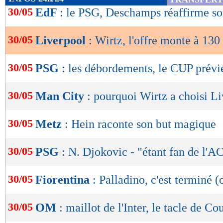
de
30/05
EdF
: le PSG, Deschamps réaffirme so
lecture
30/05
Liverpool
: Wirtz, l'offre monte à 130
OK
30/05
PSG
: les débordements, le CUP prévi
30/05
Man City
: pourquoi Wirtz a choisi L
30/05
Metz
: Hein raconte son but magique
30/05
PSG
: N. Djokovic - "étant fan de l'A
30/05
Fiorentina
: Palladino, c'est terminé (o
30/05
OM
: maillot de l'Inter, le tacle de Co