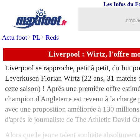
Les Infos du F
30/05
Al-Nassr
: Ronaldo finalement prolon
emplac
30/05
Liverpool
: Frimpong, c'est signé (off.
>
>
Actu foot
PL
Reds
30/05
Atletico
: Villarreal gourmand pour B
Liverpool : Wirtz, l'offre m
30/05
PSG
: Donnarumma, Frey voit une re
Liverpool se rapproche, petit à petit, du but po
30/05
Real
: Grimaldo en plan B
Leverkusen Florian
Wirtz
(22 ans, 31 matchs 
cette saison) ! Après une première offre estimé
30/05
Benfica
: Sanches va retourner au PS
champion d'Angleterre est revenu à la charge p
avec une proposition améliorée à 130 millions
30/05
Milan
: Al-Hilal s'attaque à Hernande
d'après le journaliste de The Athletic David Or
30/05
Lyon
: la suspension de Fonseca ne bo
Alors que le jeune talent souhaite absolument r