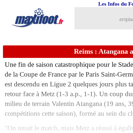
Les Infos du F
30/05
Metz
: Hein raconte son but magique
emplac
30/05
PSG
: N. Djokovic - "étant fan de l'A
30/05
Fiorentina
: Palladino, c'est terminé (o
Reims : Atangana a
30/05
OM
: maillot de l'Inter, le tacle de Co
Une fin de saison catastrophique pour le Stade
de la Coupe de France par le Paris Saint-Germ
30/05
Man Utd
: Fernandes prêt à dire oui à
est descendu en Ligue 2 quelques jours plus ta
30/05
retour face à Metz (1-3 a.p., 1-1). Un coup du
PSG
: Riner déclare sa flamme au clu
milieu de terrain Valentin
Atangana
(19 ans, 39
30/05
Real
: Alexander-Arnold acheté 10 M€ 
compétitions cette saison), formé au sein du 
30/05
Milan
: c'est fait pour Allegri (officiel
"On tenait le match, mais Metz a réussi à éga