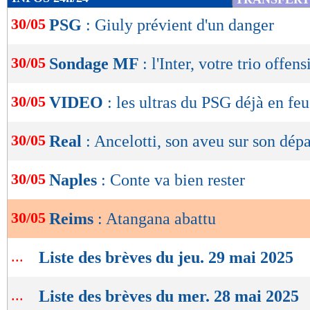
de
30/05
PSG
: Giuly prévient d'un danger
lecture
OK
30/05
Sondage MF
: l'Inter, votre trio offen
30/05
VIDEO
: les ultras du PSG déjà en feu
30/05
Real
: Ancelotti, son aveu sur son dépa
30/05
Naples
: Conte va bien rester
30/05
Reims
: Atangana abattu
...
Liste des brèves du jeu. 29 mai 2025
...
Liste des brèves du mer. 28 mai 2025