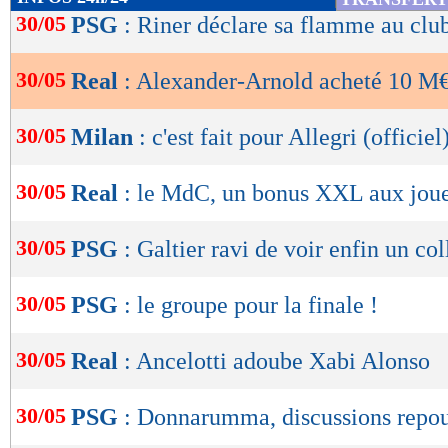
de
30/05
PSG
: Riner déclare sa flamme au clu
lecture
30/05
Real
: Alexander-Arnold acheté 10 M€ 
OK
30/05
Milan
: c'est fait pour Allegri (officiel
30/05
Real
: le MdC, un bonus XXL aux joue
30/05
PSG
: Galtier ravi de voir enfin un col
30/05
PSG
: le groupe pour la finale !
30/05
Real
: Ancelotti adoube Xabi Alonso
30/05
PSG
: Donnarumma, discussions repo