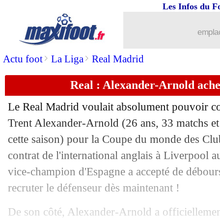
Les Infos du F
30/05
PSG
: Hakimi a l'Inter dans son coeur,
emplac
30/05
Lens
: Nancy aussi envisagé pour le b
>
>
Actu foot
La Liga
Real Madrid
30/05
OM
: Papin se livre sur son départ
Real : Alexander-Arnold achet
30/05
EdF
: la créativité, Deschamps répond
Le Real Madrid voulait absolument pouvoir com
30/05
PSG
: le BO ? Dembélé pense seuleme
Trent
Alexander-Arnold
(26 ans, 33 matchs et
cette saison) pour la Coupe du monde des Clubs
30/05
EdF
: Mbappé-Tchouaméni, DD fatali
contrat de l'international anglais à Liverpool a
vice-champion d'Espagne a accepté de débours
30/05
Nantes
: Benhattab a prolongé (officie
recruter le défenseur dès maintenant !
30/05
EdF
: le PSG, Deschamps réaffirme so
De son côté, Alexander-Arnold a officiellemen