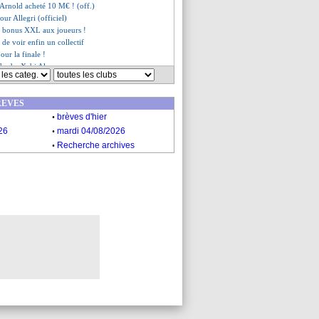
Arnold acheté 10 M€ ! (off.)
 pour Allegri (officiel)
n bonus XXL aux joueurs !
i de voir enfin un collectif
our la finale !
adoube Xabi Alonso
a, discussions repoussées
ur Eiffel prête à scintiller
REVES
 un problème de salaire
.
ders, Milan en veut plus
brèves d'hier
ient d'un danger
.
26
mardi 04/08/2026
Inter, votre trio offensif du PSG
.
Recherche archives
as du PSG déjà en feu !
 son aveu sur son départ
 bien rester
 abattu
es du jeu. 29 mai 2025
es du mer. 28 mai 2025