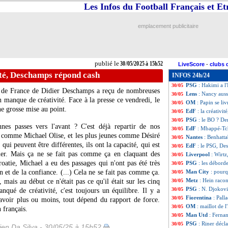
Les Infos du Football Français et E
Al-Nassr
: Ronal
30/05
Liverpool
: Frimp
30/05
Atletico
: Villar
30/05
emplacement publicitaire
PSG
: Donnarumm
30/05
Real
: Grimaldo 
30/05
Benfica
: Sanches
30/05
Milan
: Al-Hilal 
30/05
publié le
30/05/2025 à 15h52
LiveScore
-
clubs 
Lyon
: la suspen
30/05
ité, Deschamps répond cash
INFOS 24h/24
Lens
: accord tro
30/05
PSG
: Hakimi a l'
30/05
ipe de France de Didier Deschamps a reçu de nombreuses
Lens
: Nancy auss
30/05
n manque de créativité. Face à la presse ce vendredi, le
OM
: Papin se li
30/05
ne grosse mise au point.
EdF
: la créativ
30/05
PSG
: le BO ? De
30/05
nnes passes vers l'avant ? C'est déjà repartir de nos
EdF
: Mbappé-Tch
30/05
s comme Michael Olise, et les plus jeunes comme Désiré
Nantes
: Benhatta
30/05
ui peuvent être différentes, ils ont la capacité, qui est
EdF
: le PSG, De
30/05
bler. Mais ça ne se fait pas comme ça en claquant des
Liverpool
: Wirtz
30/05
roatie, Michael a eu des passages qui n'ont pas été très
PSG
: les débord
30/05
 et de la confiance. (...) Cela ne se fait pas comme ça.
Man City
: pourq
30/05
Metz
: Hein raco
, mais au début ce n'était pas ce qu'il était sur les cinq
30/05
PSG
: N. Djokovi
30/05
nqué de créativité, c'est toujours un équilibre. Il y a
Fiorentina
: Pall
30/05
n avoir plus ou moins, tout dépend du rapport de force.
OM
: maillot de l
30/05
n français.
Man Utd
: Fernan
30/05
PSG
: Riner décl
30/05
en Da Silva - 30/05/25 à 15h52