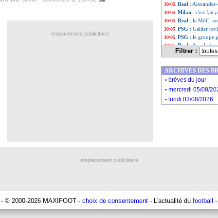
Real
: Alexander-
30/05
Milan
: c'est fait
30/05
Real
: le MdC, u
30/05
PSG
: Galtier rav
30/05
emplacement publicitaire
PSG
: le groupe p
30/05
Real
: Ancelotti 
30/05
Filtrer :
PSG
: Donnarumm
30/05
PSG-Inter
: la To
30/05
ARCHIVES DES B
Chelsea
: Sancho,
30/05
.
Man City
: Reijn
30/05
brèves du jour
.
PSG
: Giuly prév
30/05
mercredi 05/08/20
Sondage MF
: l'
30/05
.
lundi 03/08/2026
VIDEO
: les ultr
30/05
Real
: Ancelotti,
30/05
Naples
: Conte va
30/05
Reims
: Atangana
30/05
Liste des brèv
...
Liste des brèv
...
emplacement publicitaire
- © 2000-2026 MAXIFOOT -
choix de consentement
- L'actualité du
football
-