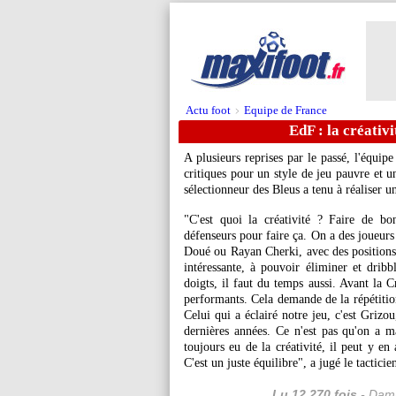
Actu foot
Equipe de France
>
EdF : la créativ
A plusieurs reprises par le passé, l'équ
critiques pour un style de jeu pauvre et u
sélectionneur des Bleus a tenu à réaliser u
"C'est quoi la créativité ? Faire de bo
défenseurs pour faire ça. On a des joueur
Doué ou Rayan Cherki, avec des positions q
intéressante, à pouvoir éliminer et drib
doigts, il faut du temps aussi. Avant la C
performants. Cela demande de la répétition
Celui qui a éclairé notre jeu, c'est Grizou
dernières années. Ce n'est pas qu'on a ma
toujours eu de la créativité, il peut y e
C'est un juste équilibre", a jugé le tacticie
Lu 12.270 fois
- Dami