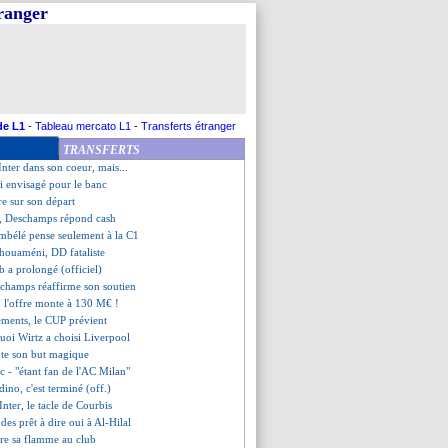
tranger
do finalement prolongé ?
ong, c'est signé (off.)
real gourmand pour Baena
a, Frey voit une revanche
en plan B
 va retourner au PSG
s'attaque à Hernandez
de L1
-
Tableau mercato L1
-
Transferts étranger
sion de Fonseca ne bouge pas !
TRANSFERTS
uvé avec Sage !
Inter dans son coeur, mais...
i envisagé pour le banc
vre sur son départ
ité, Deschamps répond cash
mbélé pense seulement à la C1
ouaméni, DD fataliste
b a prolongé (officiel)
schamps réaffirme son soutien
, l'offre monte à 130 M€ !
ements, le CUP prévient
uoi Wirtz a choisi Liverpool
nte son but magique
c - "étant fan de l'AC Milan"
adino, c'est terminé (off.)
'Inter, le tacle de Courbis
des prêt à dire oui à Al-Hilal
are sa flamme au club