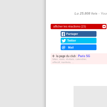
Lu 25.808 fois
- Youc
afficher les réactions (15)
Partager
Twitter
Mail
la page du club :
Paris SG
bilan, stats, réultats, calendrier,
effectif, tranferts, ...