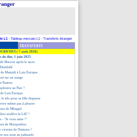
tranger
de L1
-
Tableau mercato L1
-
Transferts étranger
TRANSFERTS
OURD'HUI ( 7 août 2026)
es du dim. 1 juin 2025
 de Macron après le sacre
de Dembélé
 de Matuidi à Luis Enrique
oué sur un nuage
de Pastore
explosive au Parc !
 de Luis Enrique
 le tifo pour sa fille disparue
arrive même pas à pleurer
ations de Mbappé
hos soulève la LdC !
 - "Je vous aime !"
armes de Marquinhos
e victoire de l'histoire !
ute son nom au palmarès