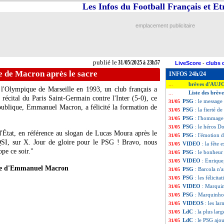
Les Infos du Football Français et E
emplacement publicitaire
publié le
31/05/2025 à 23h57
LiveScore
-
clubs 
e de Macron après le sacre
INFOS 24h/24
brèves d'AUJ
...
s l'Olympique de Marseille en 1993, un club français a
Liste des brèv
...
écital du Paris Saint-Germain contre l'Inter (5-0), ce
PSG
: le message
31/05
publique, Emmanuel Macron, a félicité la formation de
PSG
: la fierté 
31/05
PSG
: l'hommage
31/05
PSG
: le héros D
31/05
'État, en référence au slogan de Lucas Moura après le
PSG
: l'émotion 
31/05
QSI, sur X. Jour de gloire pour le PSG ! Bravo, nous
VIDEO
: la fête 
31/05
ope ce soir."
PSG
: le bonheur
31/05
VIDEO
: Enrique,
31/05
ge d'Emmanuel Macron
PSG
: Barcola n'
31/05
PSG
: les félicit
31/05
VIDEO
: Marquin
31/05
PSG
: Marquinhos
31/05
VIDEOS
: les l
31/05
LdC
: la plus larg
31/05
LdC
: le PSG ajo
31/05