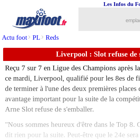
Les Infos du F
emplac
>
>
Actu foot
PL
Reds
Liverpool : Slot refuse d
Reçu 7 sur 7 en Ligue des Champions après la v
ce mardi, Liverpool, qualifié pour les 8es de f
de terminer à l'une des deux premières places 
avantage important pour la suite de la compét
Arne Slot refuse de s'emballer.
"Nous sommes heureux d'être dans le Top 8. C
dit rien pour la suite. Peut-être que le 24e ser