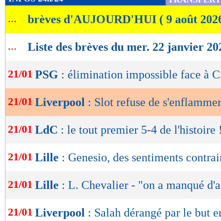
de
...
brèves d'AUJOURD'HUI ( 9 août 202
lecture
OK
...
Liste des brèves du mer. 22 janvier 20
21/01
PSG
: élimination impossible face à C
21/01
Liverpool
: Slot refuse de s'enflamme
21/01
LdC
: le tout premier 5-4 de l'histoire 
21/01
Lille
: Genesio, des sentiments contrai
21/01
Lille
: L. Chevalier - "on a manqué d'
21/01
Liverpool
: Salah dérangé par le but e