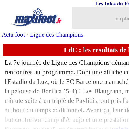
Les Infos du F
emplac
>
Actu foot
Ligue des Champions
LdC : les résultats de 
La 7e journée de Ligue des Champions démarr
rencontres au programme. Dont une affiche co
l'Estadio da Luz, où le FC Barcelone a arraché
la pelouse de Benfica (5-4) ! Les Blaugrana, m
minute suite à un triplé de Pavlidis, ont pris 
au bout du temps additionnel. Avant ça, leur dé
but contre son camp d'Araujo et une prestatio
...
brèves d'AUJOURD'HUI ( 8 août 202