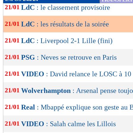
5). À noter, également, la victoire de Monaco f
de
21/01
LdC
: le classement provisoire
lecture
qualification en barrages validée pour le club p
coup de Stuttgart, qui prend trois points d'ava
21/01
LdC
: les résultats de la soirée
OK
victoire face au Slovan Bratislava (3-1).
21/01
LdC
: Liverpool 2-1 Lille (fini)
Les résultats de la soirée :
21/01
PSG
: Neves se retrouve en Paris
Atletico Madrid 2-1 Bayer Leverkusen
21/01
VIDEO
: David relance le LOSC à 10 
Benfica 4-5 FC Barcelone
21/01
Wolverhampton
: Arsenal pense touj
Bruges 0-0 Juventus Turin
Bologne 2-1 Dortmund
21/01
Real
: Mbappé explique son geste au 
Liverpool 2-1
LILLE
21/01
VIDEO
: Salah calme les Lillois