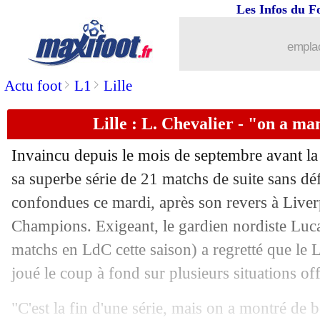
Les Infos du F
emplac
>
>
Actu foot
L1
Lille
Lille : L. Chevalier - "on a m
Invaincu depuis le mois de septembre avant la r
sa superbe série de 21 matchs de suite sans dé
confondues ce mardi, après son revers à Liver
Champions. Exigeant, le gardien nordiste Lu
matchs en LdC cette saison) a regretté que le 
joué le coup à fond sur plusieurs situations off
"C'est la fin d'une série, mais on a montré de be