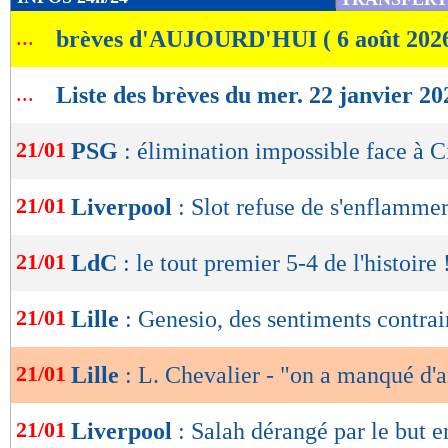
de
Lu 3.199 fois
- Clément Barbier 
...
brèves d'AUJOURD'HUI ( 6 août 202
lecture
OK
...
Liste des brèves du mer. 22 janvier 20
21/01
PSG
: élimination impossible face à C
21/01
Liverpool
: Slot refuse de s'enflamme
21/01
LdC
: le tout premier 5-4 de l'histoire 
21/01
Lille
: Genesio, des sentiments contrai
21/01
Lille
: L. Chevalier - "on a manqué d'
21/01
Liverpool
: Salah dérangé par le but e