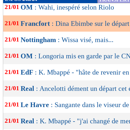
de
21/01
OM
: Wahi, inespéré selon Riolo
lecture
21/01
Francfort
: Dina Ebimbe sur le départ
OK
21/01
Nottingham
: Wissa visé, mais...
21/01
OM
: Longoria mis en garde par le C
21/01
EdF
: K. Mbappé - "hâte de revenir e
21/01
Real
: Ancelotti dément un départ cet 
21/01
Le Havre
: Sangante dans le viseur de
21/01
Real
: K. Mbappé - "j'ai changé de men