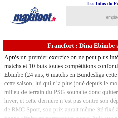
Les Infos du F
21/01
Rennes
: Grønbæk prêté à Southampton
emplac
21/01
VIDEO
: Singo avait lancé l'ASM
21/01
Man Utd
: Rashford, le Barça sous pr
Francfort : Dina Ebimbe s
21/01
PSG
: Haaland, le sous-entendu de Lu
Après un premier exercice on ne peut plus int
21/01
Man City
: Doku absent face au PSG
matchs et 10 buts toutes compétitions confond
Ebimbe
(24 ans, 6 matchs en Bundesliga cette
21/01
Man City
: accord total pour Walker à
cette saison, lui qui n’a plus joué depuis le 
milieu de terrain du PSG souhaite donc quitter
21/01
Celta
: Bamba vendu à Chicago (offici
hiver, et cette dernière n’est pas contre son dé
de RMC Sport, son prix aurait même été fixé 
21/01
Milan
: Ballo-Touré libéré (officiel)