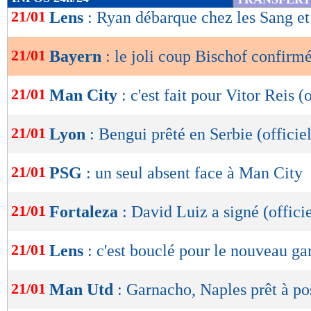
de
21/01
Lens
: Ryan débarque chez les Sang et 
lecture
21/01
Bayern
: le joli coup Bischof confirmé
OK
21/01
Man City
: c'est fait pour Vitor Reis (o
21/01
Lyon
: Bengui prêté en Serbie (officiel
21/01
PSG
: un seul absent face à Man City
21/01
Fortaleza
: David Luiz a signé (officie
21/01
Lens
: c'est bouclé pour le nouveau ga
21/01
Man Utd
: Garnacho, Naples prêt à p