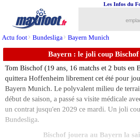
Les Infos du F
21/01
OM
: deux nouvelles pistes offensives
emplac
21/01
Man Utd
: et si Rashford restait ?
>
>
Actu foot
Bundesliga
Bayern Munich
21/01
OM
: Wahi, inespéré selon Riolo
Bayern : le joli coup Bischof
21/01
Francfort
: Dina Ebimbe sur le départ
Tom
Bischof
(19 ans, 16 matchs et 2 buts en B
21/01
Nottingham
: Wissa visé, mais...
quittera Hoffenheim librement cet été pour jou
Bayern Munich. Le polyvalent milieu de terrain
21/01
OM
: Longoria mis en garde par le C
début de saison, a passé sa visite médicale ave
un contrat jusqu'en 2029 ce mardi. Un joli cou
21/01
EdF
: K. Mbappé - "hâte de revenir e
Bundesliga.
21/01
Real
: Ancelotti dément un départ cet 
Bischof jouera au Bayern la sa