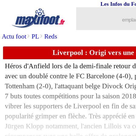
Les Infos du F
09/07
Real
: James tout proche de Naples
emplac
09/07
PSG
: porte fermée pour Matuidi
>
>
Actu foot
PL
Reds
09/07
Real
: Luca Zidane en D2 espagnole (o
Liverpool : Origi vers une
09/07
Villarreal
: Alberto Moreno pour 5 ans
Héros d'Anfield lors de la demi-finale retour
09/07
Wolfsbourg
: Ntep proposé en L1
avec un doublé contre le FC Barcelone (4-0), p
Tottenham (2-0), l'attaquant belge
Divock Ori
09/07
Lyon
: ça se précise pour Andersen !
7 buts toutes compétitions pour la saison 2018
vibrer les supporters de Liverpool en fin de sa
09/07
PSG
: Alves sait ce qu'il manque à N
popularité grimper en flèche. Très apprécié en 
Jürgen Klopp notamment, l'ancien Lillois va 
09/07
Rennes
: Létang catégorique pour Nia