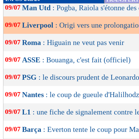
de
09/07
Man Utd
: Pogba, Raiola s'étonne des 
lecture
09/07
Liverpool
: Origi vers une prolongati
OK
09/07
Roma
: Higuain ne veut pas venir
09/07
ASSE
: Bouanga, c'est fait (officiel)
09/07
PSG
: le discours prudent de Leonardo
09/07
Nantes
: le coup de gueule d'Halilhodz
09/07
L1
: une fiche de signalement contre l
09/07
Barça
: Everton tente le coup pour M