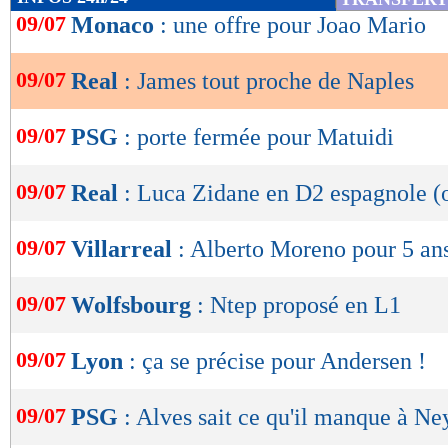
de
09/07
Monaco
: une offre pour Joao Mario
lecture
09/07
Real
: James tout proche de Naples
OK
09/07
PSG
: porte fermée pour Matuidi
09/07
Real
: Luca Zidane en D2 espagnole (o
09/07
Villarreal
: Alberto Moreno pour 5 ans
09/07
Wolfsbourg
: Ntep proposé en L1
09/07
Lyon
: ça se précise pour Andersen !
09/07
PSG
: Alves sait ce qu'il manque à N