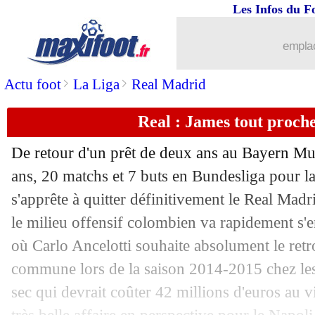
Les Infos du F
emplac
>
>
Actu foot
La Liga
Real Madrid
Real : James tout proch
De retour d'un prêt de deux ans au Bayern M
ans, 20 matchs et 7 buts en Bundesliga pour 
s'apprête à quitter définitivement le Real Madri
...
brèves d'AUJOURD'HUI ( 7 août 202
le milieu offensif colombien va rapidement s'
où Carlo Ancelotti souhaite absolument le retr
...
Liste des brèves du mer. 10 juillet 201
commune lors de la saison 2014-2015 chez le
sec qui devrait coûter 42 millions d'euros au 
09/07
OM
: une offre de West Ham pour Th