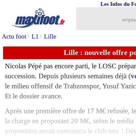
Les Infos du F
09/07
Man Utd
: Pogba, Raiola s'étonne des 
emplac
09/07
Liverpool
: Origi vers une prolongati
>
>
Actu foot
L1
Lille
09/07
Roma
: Higuain ne veut pas venir
Lille : nouvelle offre p
09/07
ASSE
: Bouanga, c'est fait (officiel)
Nicolas Pépé pas encore parti, le LOSC prépa
09/07
PSG
: le discours prudent de Leonardo
succession. Depuis plusieurs semaines déjà (
vo
le milieu offensif de Trabzonspor,
Yusuf Yazic
09/07
Nantes
: le coup de gueule d'Halilhodz
Et le dossier avance.
09/07
L1
: une fiche de signalement contre l
Après une première offre de 17 M€ refusée, le
la charge en proposant 20 M€, selon le média
09/07
Barça
: Everton tente le coup pour M
proposition aurait convaincu le club turc ! Dés