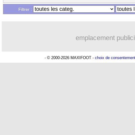
...
Liste des brèves du dim. 7 juillet 2019
Filtrer :
emplacement publici
- © 2000-2026 MAXIFOOT -
choix de consentemen