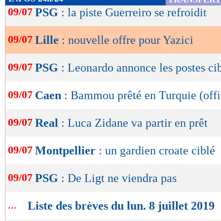
de
09/07
PSG
: la piste Guerreiro se refroidit
lecture
09/07
Lille
: nouvelle offre pour Yazici
OK
09/07
PSG
: Leonardo annonce les postes ci
09/07
Caen
: Bammou prêté en Turquie (offi
09/07
Real
: Luca Zidane va partir en prêt
09/07
Montpellier
: un gardien croate ciblé
09/07
PSG
: De Ligt ne viendra pas
...
Liste des brèves du lun. 8 juillet 2019