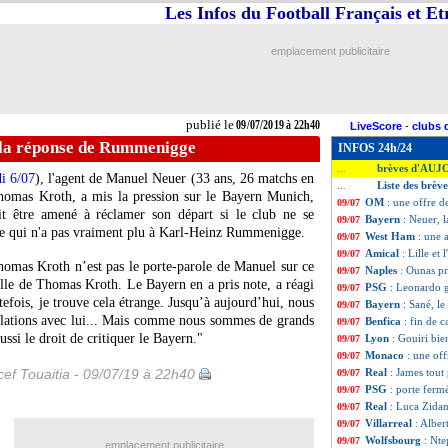
Les Infos du Football Français et E
emplacement publicitaire
publié le
09/07/2019 à 22h40
LiveScore
-
clubs 
 la réponse de Rummenigge
INFOS 24h/24
brèves d'AUJ
...
di 6/07
), l'agent de
Manuel Neuer
(33 ans, 26 matchs en
Liste des brève
...
homas Kroth, a mis la pression sur le Bayern Munich,
OM
: une offre 
09/07
it être amené à réclamer son départ si le club ne se
Bayern
: Neuer,
09/07
tie qui n'a pas vraiment plu à Karl-Heinz Rummenigge.
West Ham
: une 
09/07
Amical
: Lille et
09/07
homas Kroth n’est pas le porte-parole de Manuel sur ce
Naples
: Ounas pr
09/07
elle de Thomas Kroth. Le Bayern en a pris note, a réagi
PSG
: Leonardo 
09/07
tefois, je trouve cela étrange. Jusqu’à aujourd’hui, nous
Bayern
: Sané, l
09/07
relations avec lui... Mais comme nous sommes de grands
Benfica
: fin de c
09/07
ussi le droit de critiquer le Bayern."
Lyon
: Gouiri bie
09/07
Monaco
: une of
09/07
ef Touaitia - 09/07/19 à 22h40
Real
: James tout
09/07
PSG
: porte ferm
09/07
Real
: Luca Zidan
09/07
Villarreal
: Alber
09/07
Wolfsbourg
: Nt
09/07
emplacement publicitaire