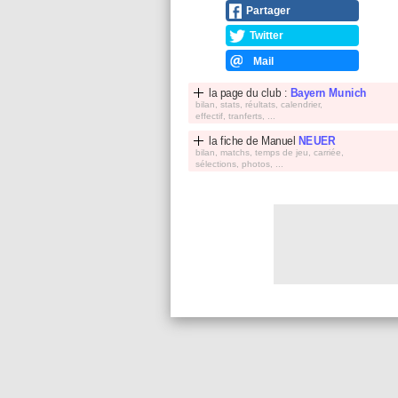
Partager
Twitter
Mail
la page du club :
Bayern Munich
bilan, stats, réultats, calendrier,
effectif, tranferts, ...
la fiche de
Manuel
NEUER
bilan, matchs, temps de jeu, carriée,
sélections, photos, ...