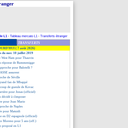
tranger
de L1
-
Tableau mercato L1
-
Transferts étranger
TRANSFERTS
OURD'HUI ( 7 août 2026)
s du mer. 10 juillet 2019
de West Ham pour Thauvin
 la réponse de Rummenigge
approche pour Balotelli ?
 l'ASSE assurent
oche de Séville
grand fan de Mbappé
e coup de gueule de Kovac
arrière pour Jonas (officiel)
n décidé à s'imposer
fre pour Joao Mario
 proche de Naples
ée pour Matuidi
e en D2 espagnole (officiel)
to Moreno pour 5 ans (off.)
ep proposé en L1