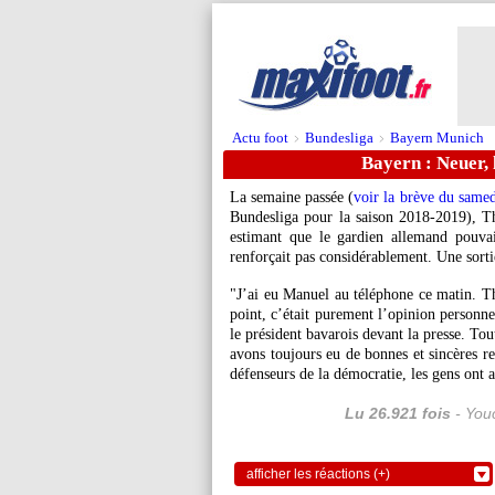
Actu foot
Bundesliga
Bayern Munich
>
>
Bayern : Neuer,
La semaine passée (
voir la brève du same
Bundesliga pour la saison 2018-2019), T
estimant que le gardien allemand pouva
renforçait pas considérablement. Une sor
"J’ai eu Manuel au téléphone ce matin. T
point, c’était purement l’opinion personn
le président bavarois devant la presse. Tou
avons toujours eu de bonnes et sincères 
défenseurs de la démocratie, les gens ont a
Lu 26.921 fois
- Youc
afficher les réactions (+)