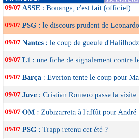
de
09/07
ASSE
: Bouanga, c'est fait (officiel)
lecture
09/07
PSG
: le discours prudent de Leonardo
OK
09/07
Nantes
: le coup de gueule d'Halilhodz
09/07
L1
: une fiche de signalement contre l
09/07
Barça
: Everton tente le coup pour M
09/07
Juve
: Cristian Romero passe la visite
09/07
OM
: Zubizarreta à l'affût pour André
09/07
PSG
: Trapp retenu cet été ?