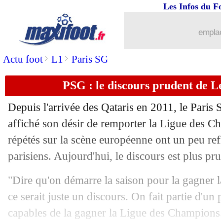
Les Infos du F
09/07
Villarreal
: Alberto Moreno pour 5 ans
emplac
09/07
Wolfsbourg
: Ntep proposé en L1
>
>
Actu foot
L1
Paris SG
09/07
Lyon
: ça se précise pour Andersen !
PSG : le discours prudent de L
09/07
PSG
: Alves sait ce qu'il manque à N
Depuis l'arrivée des Qataris en 2011, le Paris
09/07
Rennes
: Létang catégorique pour Nia
affiché son désir de remporter la Ligue des C
répétés sur la scène européenne ont un peu refr
09/07
Bayern
: Hernandez lance un appel à
parisiens. Aujourd'hui, le discours est plus pr
09/07
PSG
: T. Meunier - "je veux rester"
"Dire qu'on démarre la saison pour la gagner 
ce serait juste un discours. On fait partie d'un
09/07
Nice
: Watford se renseigne pour Sai
capables de la gagner la Ligue des Champions. 