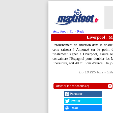
Actu foot
PL
Reds
>
>
Liverpool : M
Retournement de situation dans le dossi
cette saison) ! Annoncé sur le point d
finalement signer à Liverpool, assure l
convaincre l'Espagnol pour doubler les M
libératoire, soit 40 millions d'euros. Un j
Lu 18.225 fois
- Gil
afficher les réactions (2)
Partager
Twitter
Mail