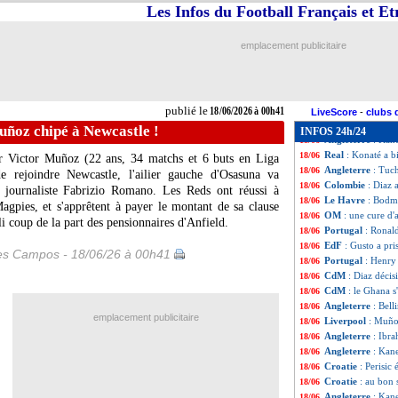
Portugal
: Marti
18/06
Les Infos du Football Français et E
Tunisie
: aucune 
18/06
Sassuolo
: Garcia
18/06
emplacement publicitaire
EdF
: le record 
18/06
Côte d'Ivoire
: W
18/06
USA
: Pochettino 
18/06
Portugal
: Marti
18/06
publié le
18/06/2026 à 00h41
Chelsea
: le Real
18/06
LiveScore
-
clubs 
EdF
: Mbappé vise
18/06
uñoz chipé à Newcastle !
INFOS 24h/24
Angleterre
: Kane
18/06
Real
: Konaté a bi
18/06
er Victor
Muñoz
(22 ans, 34 matchs et 6 buts en Liga
Angleterre
: Tuch
18/06
e rejoindre Newcastle, l'ailier gauche d'Osasuna va
Colombie
: Diaz 
18/06
e journaliste Fabrizio Romano. Les Reds ont réussi à
Le Havre
: Bodme
18/06
agpies, et s'apprêtent à payer le montant de sa clause
OM
: une cure d'a
18/06
oli coup de la part des pensionnaires d'Anfield.
Portugal
: Ronal
18/06
EdF
: Gusto a pr
18/06
les Campos - 18/06/26 à 00h41
Portugal
: Henry
18/06
CdM
: Diaz décis
18/06
CdM
: le Ghana s'
18/06
Angleterre
: Bell
18/06
emplacement publicitaire
Liverpool
: Muño
18/06
Angleterre
: Ibr
18/06
Angleterre
: Kan
18/06
Croatie
: Perisic
18/06
Croatie
: au bon 
18/06
Angleterre
: Kan
18/06