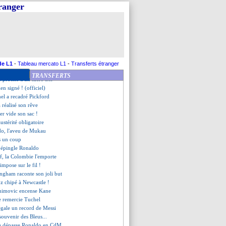
nez avec Ronaldo... en club ?
tranger
hésitation pour Renard
 va retourner à l'OM
en CdM, Giroud croit en Mbappé
ahi, le communiqué de la fédé
rêve du titre
nez se défend pour Ronaldo
 pense à Fernandez, mais...
de L1
-
Tableau mercato L1
-
Transferts étranger
 déjà le sacre
TRANSFERTS
 proche d'un sacré trio
en signé ! (officiel)
el a recadré Pickford
a réalisé son rêve
r vide son sac !
ustérité obligatoire
do, l'aveu de Mukau
is un coup
 épingle Ronaldo
if, la Colombie l'emporte
impose sur le fil !
ingham raconte son joli but
z chipé à Newcastle !
ahimovic encense Kane
e remercie Tuchel
 égale un record de Messi
souvenir des Bleus...
e dépasse Ronaldo en CdM