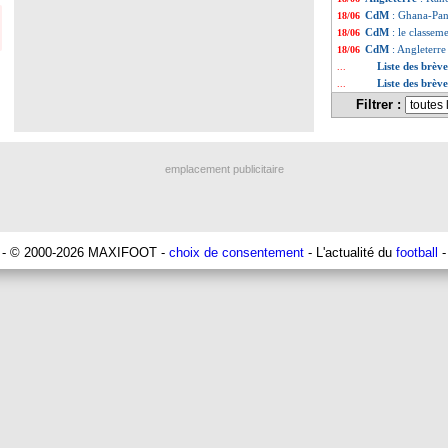
CdM
: Ghana-Pa
18/06
CdM
: le classe
18/06
CdM
: Angleterre
18/06
Liste des brèv
...
Liste des brèv
...
Filtrer :
emplacement publicitaire
- © 2000-2026 MAXIFOOT -
choix de consentement
- L'actualité du
football
-