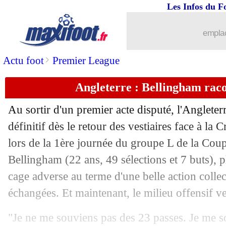
18/06
EdF
: le record en CdM, Giroud croit
Les Infos du F
18/06
Côte d'Ivoire
: Wahi, le communiqué 
emplac
18/06
USA
: Pochettino rêve du titre
>
Actu foot
Premier League
Angleterre : Bellingham raco
18/06
Portugal
: Martinez se défend pour R
Au sortir d'un premier acte disputé, l'Angleter
18/06
Chelsea
: le Real pense à Fernandez, m
définitif dès le retour des vestiaires face à la 
lors de la 1ère journée du groupe L de la Co
18/06
EdF
: Mbappé vise déjà le sacre
Bellingham (22 ans, 49 sélections et 7 buts), p
18/06
Angleterre
: Kane proche d'un sacré tr
cage adverse au terme d'une belle action colle
échangées. Et maintenant, le milieu offensif v
18/06
Real
: Konaté a bien signé ! (officiel)
"Je ne me souviens pas des 23 passes. Je me so