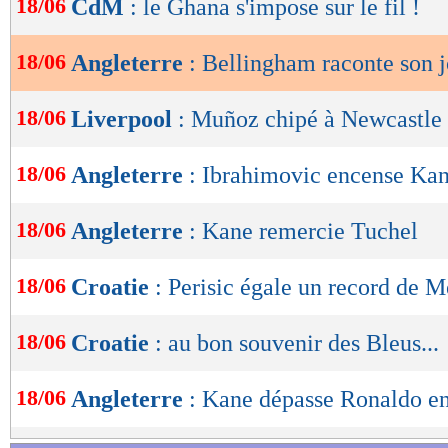
18/06
CdM
: le Ghana s'impose sur le fil !
de
lecture
18/06
Angleterre
: Bellingham raconte son j
OK
18/06
Liverpool
: Muñoz chipé à Newcastle 
18/06
Angleterre
: Ibrahimovic encense Ka
18/06
Angleterre
: Kane remercie Tuchel
18/06
Croatie
: Perisic égale un record de M
18/06
Croatie
: au bon souvenir des Bleus...
18/06
Angleterre
: Kane dépasse Ronaldo 