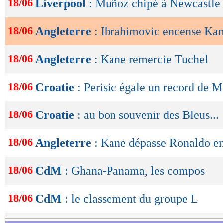
18/06
Liverpool
: Muñoz chipé à Newcastle 
de
lecture
18/06
Angleterre
: Ibrahimovic encense Ka
OK
18/06
Angleterre
: Kane remercie Tuchel
18/06
Croatie
: Perisic égale un record de M
18/06
Croatie
: au bon souvenir des Bleus...
18/06
Angleterre
: Kane dépasse Ronaldo 
18/06
CdM
: Ghana-Panama, les compos
18/06
CdM
: le classement du groupe L