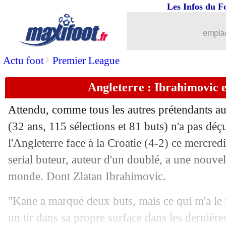
18/06
USA
: Pochettino rêve du titre
Les Infos du F
18/06
Portugal
: Martinez se défend pour R
emplac
18/06
Chelsea
: le Real pense à Fernandez, m
>
Actu foot
Premier League
Angleterre : Ibrahimovic 
18/06
EdF
: Mbappé vise déjà le sacre
Attendu, comme tous les autres prétendants a
18/06
Angleterre
: Kane proche d'un sacré tr
(32 ans, 115 sélections et 81 buts) n'a pas déçu
l'Angleterre face à la Croatie (4-2) ce mercr
18/06
Real
: Konaté a bien signé ! (officiel)
serial buteur, auteur d'un doublé, a une nouve
18/06
Angleterre
: Tuchel a recadré Pickfor
monde. Dont Zlatan Ibrahimovic.
"Kane a marqué deux buts, mais ce qui m'a le pl
18/06
Colombie
: Diaz a réalisé son rêve
un tir dans sa propre surface dans les dernièr